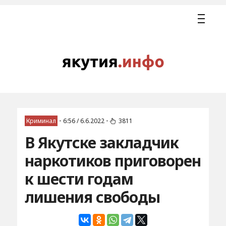
Криминал
•
6:56 / 6.6.2022
•
3811
В Якутске закладчик
наркотиков приговорен
к шести годам
лишения свободы