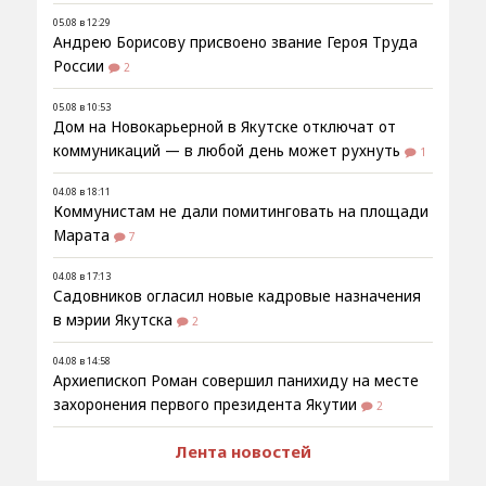
05.08 в 12:29
Андрею Борисову присвоено звание Героя Труда
России
2
05.08 в 10:53
Дом на Новокарьерной в Якутске отключат от
коммуникаций — в любой день может рухнуть
1
04.08 в 18:11
Коммунистам не дали помитинговать на площади
Марата
7
04.08 в 17:13
Садовников огласил новые кадровые назначения
в мэрии Якутска
2
04.08 в 14:58
Архиепископ Роман совершил панихиду на месте
захоронения первого президента Якутии
2
Лента новостей