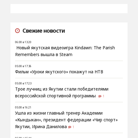
Свежие новости
06.08 в 13:20
Новый якутская видеоигра Kindawn: The Parish
Remembers вышла в Steam
05.08 в 17:36
Фильм «Уроки якутского» покажут на НТВ
05.08 в 17:23
Трое лучниц из Якутии стали победителями
всероссийской спортивной программы
1
05.08 в 16:21
Ушла из жизни главный тренер Академии
«Кындыкан», президент федерации «Чир спорт»
Якутии, Ирина Данилова
1