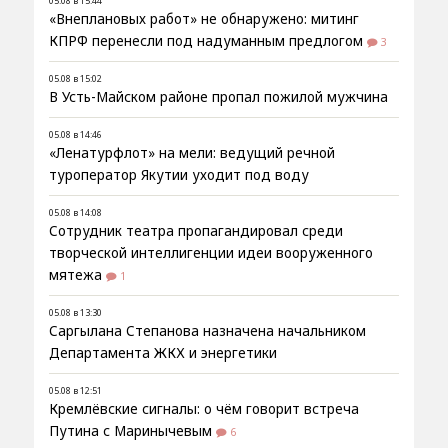
05.08 в 15:44
«Внеплановых работ» не обнаружено: митинг
КПРФ перенесли под надуманным предлогом
3
05.08 в 15:02
В Усть-Майском районе пропал пожилой мужчина
05.08 в 14:46
«Ленатурфлот» на мели: ведущий речной
туроператор Якутии уходит под воду
05.08 в 14:08
Сотрудник театра пропагандировал среди
творческой интеллигенции идеи вооруженного
мятежа
1
05.08 в 13:30
Саргылана Степанова назначена начальником
Департамента ЖКХ и энергетики
05.08 в 12:51
Кремлёвские сигналы: о чём говорит встреча
Путина с Маринычевым
6