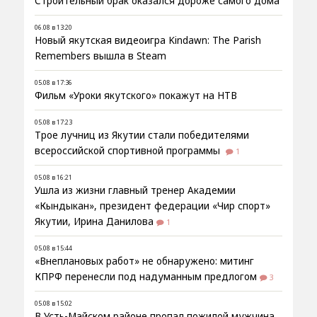
Строительный брак оказался дороже самого дома
06.08 в 13:20
Новый якутская видеоигра Kindawn: The Parish
Remembers вышла в Steam
05.08 в 17:36
Фильм «Уроки якутского» покажут на НТВ
05.08 в 17:23
Трое лучниц из Якутии стали победителями
всероссийской спортивной программы
1
05.08 в 16:21
Ушла из жизни главный тренер Академии
«Кындыкан», президент федерации «Чир спорт»
Якутии, Ирина Данилова
1
05.08 в 15:44
«Внеплановых работ» не обнаружено: митинг
КПРФ перенесли под надуманным предлогом
3
05.08 в 15:02
В Усть-Майском районе пропал пожилой мужчина