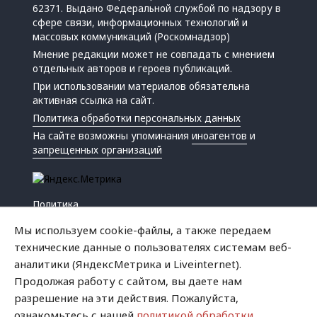
62371. Выдано Федеральной службой по надзору в
сфере связи, информационных технологий и
массовых коммуникаций (Роскомнадзор)
Мнение редакции может не совпадать с мнением
отдельных авторов и героев публикаций.
При использовании материалов обязательна
активная ссылка на сайт.
Политика обработки персональных данных
На сайте возможны упоминания
иноагентов
и
запрещенных организаций
Политика
Экономика
Мы используем cookie-файлы, а также передаем
Жизнь
технические данные о пользователях системам веб-
Происшествия
аналитики (ЯндексМетрика и Liveinternet).
Культура
Продолжая работу с сайтом, вы даете нам
Республика
разрешение на эти действия. Пожалуйста,
Криминал
ознакомьтесь с нашей
политикой обработки