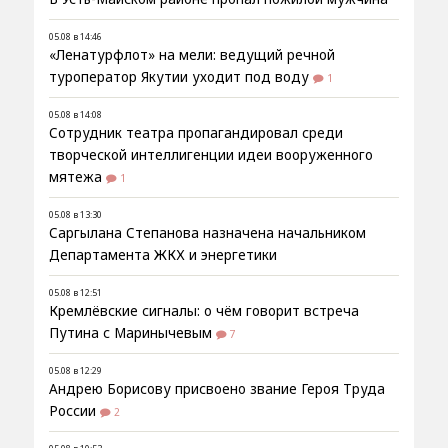
05.08 в 14:46
«Ленатурфлот» на мели: ведущий речной
туроператор Якутии уходит под воду
1
05.08 в 14:08
Сотрудник театра пропагандировал среди
творческой интеллигенции идеи вооруженного
мятежа
1
05.08 в 13:30
Саргылана Степанова назначена начальником
Департамента ЖКХ и энергетики
05.08 в 12:51
Кремлёвские сигналы: о чём говорит встреча
Путина с Маринычевым
7
05.08 в 12:29
Андрею Борисову присвоено звание Героя Труда
России
2