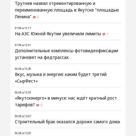
Трутнев назвал отремонтированную и
переименованную площадь в Якутске "площадью
Ленина"
3
07.08 в 12:17
На АЗС Южной Якутии увеличили лимиты
1
07.08 в 12:01
Дополнительные комплексы фотовидеофиксации
установят на федтрассах
06.08 в 15:39
Вкус, музыка и энергия: каким будет третий
«СырФест»
06.08 в 15:18
«Якутскэнерго» в минусе: нас ждёт кратный рост
тарифов?
5
06.08 в 13:47
Строительный брак оказался дороже самого дома
06.08 в 13:20