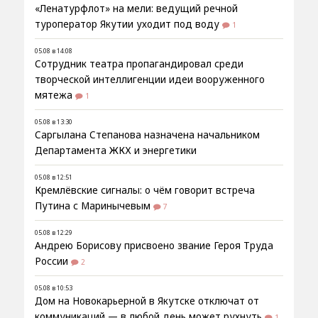
«Ленатурфлот» на мели: ведущий речной
туроператор Якутии уходит под воду
1
05.08 в 14:08
Сотрудник театра пропагандировал среди
творческой интеллигенции идеи вооруженного
мятежа
1
05.08 в 13:30
Саргылана Степанова назначена начальником
Департамента ЖКХ и энергетики
05.08 в 12:51
Кремлёвские сигналы: о чём говорит встреча
Путина с Маринычевым
7
05.08 в 12:29
Андрею Борисову присвоено звание Героя Труда
России
2
05.08 в 10:53
Дом на Новокарьерной в Якутске отключат от
коммуникаций — в любой день может рухнуть
1