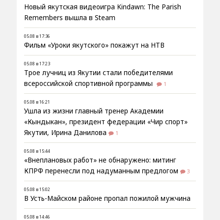
Новый якутская видеоигра Kindawn: The Parish
Remembers вышла в Steam
05.08 в 17:36
Фильм «Уроки якутского» покажут на НТВ
05.08 в 17:23
Трое лучниц из Якутии стали победителями
всероссийской спортивной программы
1
05.08 в 16:21
Ушла из жизни главный тренер Академии
«Кындыкан», президент федерации «Чир спорт»
Якутии, Ирина Данилова
1
05.08 в 15:44
«Внеплановых работ» не обнаружено: митинг
КПРФ перенесли под надуманным предлогом
3
05.08 в 15:02
В Усть-Майском районе пропал пожилой мужчина
05.08 в 14:46