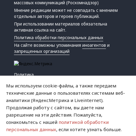
массовых коммуникаций (Роскомнадзор)
Мнение редакции может не совпадать с мнением
отдельных авторов и героев публикаций.
При использовании материалов обязательна
активная ссылка на сайт.
Политика обработки персональных данных
На сайте возможны упоминания
иноагентов
и
запрещенных организаций
Политика
Экономика
Мы используем cookie-файлы, а также передаем
Жизнь
технические данные о пользователях системам веб-
Происшествия
аналитики (ЯндексМетрика и Liveinternet).
Культура
Продолжая работу с сайтом, вы даете нам
Республика
разрешение на эти действия. Пожалуйста,
Криминал
ознакомьтесь с нашей
политикой обработки
Успех
персональных данных
, если хотите узнать больше.
Хватит это терпеть