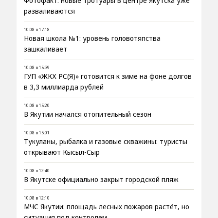
Фотофакт: новые тротуары в центре Якутска уже
разваливаются
10.08 в 17:18
Новая школа №1: уровень головотяпства
зашкаливает
10.08 в 15:39
ГУП «ЖКХ РС(Я)» готовится к зиме на фоне долгов
в 3,3 миллиарда рублей
10.08 в 15:20
В Якутии начался отопительный сезон
10.08 в 15:01
Тукуланы, рыбалка и газовые скважины: туристы
открывают Кысыл-Сыр
10.08 в 12:40
В Якутске официально закрыт городской пляж
10.08 в 12:10
МЧС Якутии: площадь лесных пожаров растёт, но
ситуация под контролем