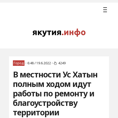
Город
•
6:48 / 19.6.2022
•
4249
В местности Ус Хатын
полным ходом идут
работы по ремонту и
благоустройству
территории