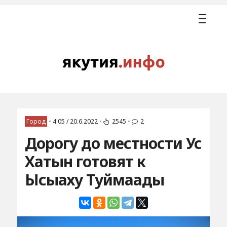
Город
•
4:05 / 20.6.2022
•
2545
•
2
Дорогу до местности Ус
Хатын готовят к
Ысыаху Туймаады