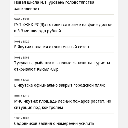
Новая школа №1: уровень головотяпства
зашкаливает
10.08 в 15:39
ГУП «ЖКХ РС(Я)» готовится к зиме на фоне долгов
в 3,3 миллиарда рублей
10.08 в 15:20
В Якутии начался отопительный сезон
10.08 в 15:01
Тукуланы, рыбалка и газовые скважины: туристы
открывают Кысыл-Сыр
10.08 в 12:40
В Якутске официально закрыт городской пляж
10.08 в 12:10
МЧС Якутии: площадь лесных пожаров растёт, но
ситуация под контролем
07.08 в 18:00
Садовников заявил о намерении усилить