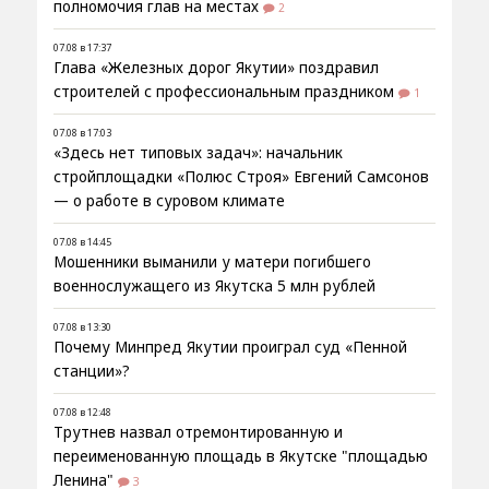
полномочия глав на местах
2
07.08 в 17:37
Глава «Железных дорог Якутии» поздравил
строителей с профессиональным праздником
1
07.08 в 17:03
«Здесь нет типовых задач»: начальник
стройплощадки «Полюс Строя» Евгений Самсонов
— о работе в суровом климате
07.08 в 14:45
Мошенники выманили у матери погибшего
военнослужащего из Якутска 5 млн рублей
07.08 в 13:30
Почему Минпред Якутии проиграл суд «Пенной
станции»?
07.08 в 12:48
Трутнев назвал отремонтированную и
переименованную площадь в Якутске "площадью
Ленина"
3