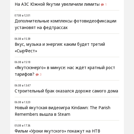
На АЗС Южной Якутии увеличили лимиты
1
07.08 в 12:01
Дополнительные комплексы фотовидеофиксации
установят на федтрассах
06.08 в 15:39
Вкус, музыка и энергия: каким будет третий
«СырФест»
06.08 в 15:18
«Якутскэнерго» в минусе: нас ждёт кратный рост
тарифов?
3
06.08 в 13:47
Строительный брак оказался дороже самого дома
06.08 в 13:20
Новый якутская видеоигра Kindawn: The Parish
Remembers вышла в Steam
05.08 в 17:36
Фильм «Уроки якутского» покажут на НТВ