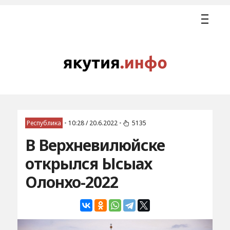
Республика
•
10:28 / 20.6.2022
•
5135
В Верхневилюйске
открылся Ысыах
Олонхо-2022