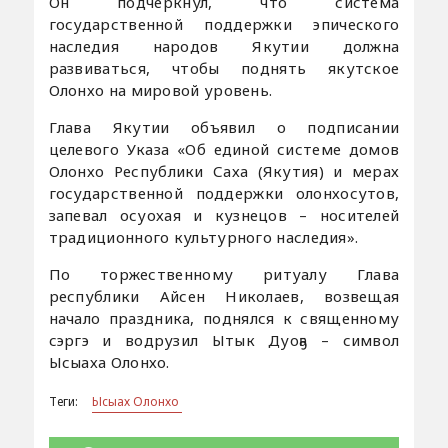
Он подчеркнул, что система
государственной поддержки эпического
наследия народов Якутии должна
развиваться, чтобы поднять якутское
Олонхо на мировой уровень.
Глава Якутии объявил о подписании
целевого Указа «Об единой системе домов
Олонхо Республики Саха (Якутия) и мерах
государственной поддержки олонхосутов,
запевал осуохая и кузнецов – носителей
традиционного культурного наследия».
По торжественному ритуалу Глава
республики Айсен Николаев, возвещая
начало праздника, поднялся к священному
сэргэ и водрузил Ытык Дуоҕа – символ
Ысыаха Олонхо.
Теги:
Ысыах Олонхо