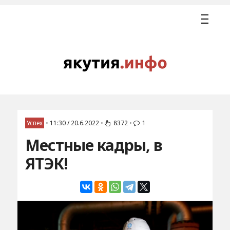
Успех
•
11:30 / 20.6.2022
•
8372
•
1
Местные кадры, в
ЯТЭК!