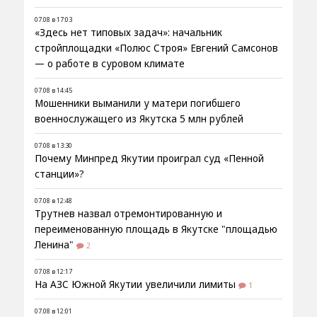
07.08 в 17:03
«Здесь нет типовых задач»: начальник
стройплощадки «Полюс Строя» Евгений Самсонов
— о работе в суровом климате
07.08 в 14:45
Мошенники выманили у матери погибшего
военнослужащего из Якутска 5 млн рублей
07.08 в 13:30
Почему Минпред Якутии проиграл суд «Пенной
станции»?
07.08 в 12:48
Трутнев назвал отремонтированную и
переименованную площадь в Якутске "площадью
Ленина"
2
07.08 в 12:17
На АЗС Южной Якутии увеличили лимиты
1
07.08 в 12:01