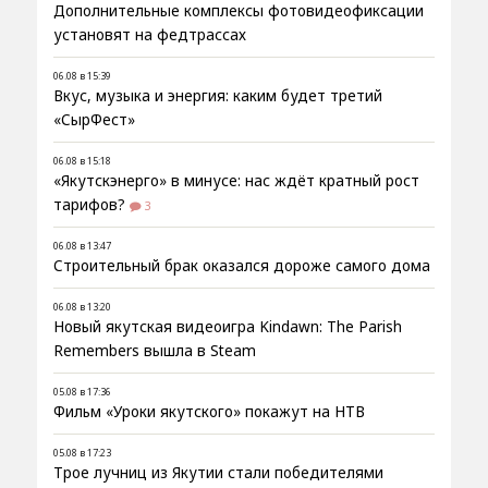
Дополнительные комплексы фотовидеофиксации
установят на федтрассах
06.08 в 15:39
Вкус, музыка и энергия: каким будет третий
«СырФест»
06.08 в 15:18
«Якутскэнерго» в минусе: нас ждёт кратный рост
тарифов?
3
06.08 в 13:47
Строительный брак оказался дороже самого дома
06.08 в 13:20
Новый якутская видеоигра Kindawn: The Parish
Remembers вышла в Steam
05.08 в 17:36
Фильм «Уроки якутского» покажут на НТВ
05.08 в 17:23
Трое лучниц из Якутии стали победителями