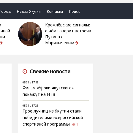
Город
Недра Якутии
Контакты
Поиск
Кремлёвские сигналы:
ечной
о чём говорит встреча
тии
Путина с
Маринычевым
Свежие новости
05.08 в 17:36
Фильм «Уроки якутского»
покажут на НТВ
05.08 в 17:23
Трое лучниц из Якутии стали
победителями всероссийской
спортивной программы
1