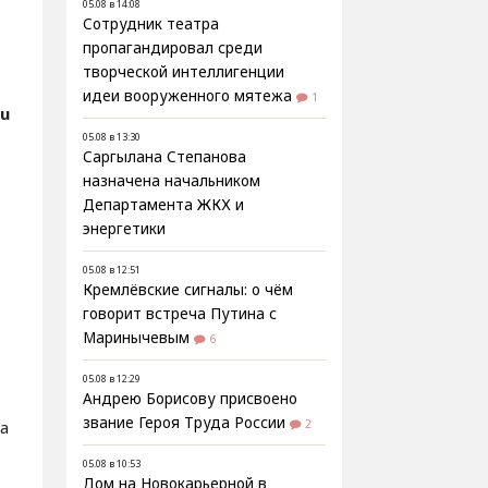
05.08 в 14:08
Сотрудник театра
пропагандировал среди
творческой интеллигенции
идеи вооруженного мятежа
1
ru
05.08 в 13:30
Саргылана Степанова
назначена начальником
Департамента ЖКХ и
энергетики
05.08 в 12:51
Кремлёвские сигналы: о чём
говорит встреча Путина с
Маринычевым
6
05.08 в 12:29
Андрею Борисову присвоено
звание Героя Труда России
а
2
05.08 в 10:53
Дом на Новокарьерной в