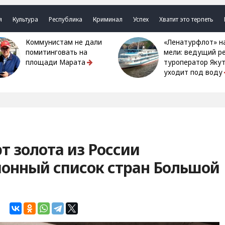
я
Культура
Республика
Криминал
Успех
Хватит это терпеть
Коммунистам не дали
«Ленатурфлот» на
помитинговать на
мели: ведущий р
площади Марата
туроператор Яку
уходит под воду
т золота из России
ионный список стран Большой