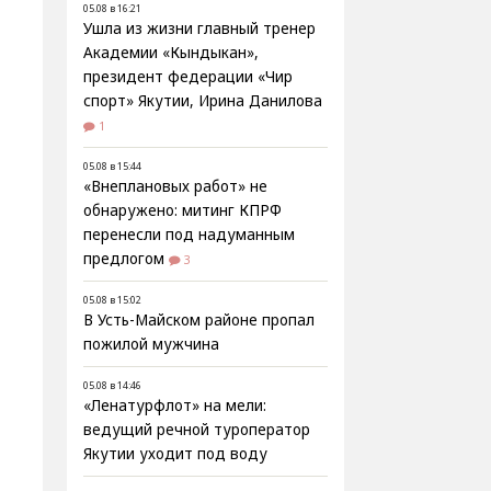
05.08 в 16:21
Ушла из жизни главный тренер
Академии «Кындыкан»,
президент федерации «Чир
спорт» Якутии, Ирина Данилова
1
05.08 в 15:44
«Внеплановых работ» не
обнаружено: митинг КПРФ
перенесли под надуманным
предлогом
3
05.08 в 15:02
В Усть-Майском районе пропал
пожилой мужчина
05.08 в 14:46
«Ленатурфлот» на мели:
ведущий речной туроператор
Якутии уходит под воду