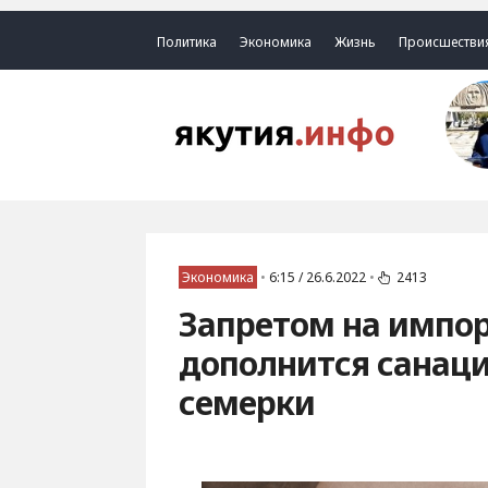
Политика
Экономика
Жизнь
Происшестви
Экономика
•
6:15 / 26.6.2022
•
2413
Запретом на импор
дополнится санац
семерки