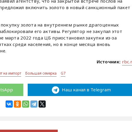
аявил агентству, что на закрытой встрече послов на
предложил включить золото в новый санкционный пакет
 покупку золота на внутреннем рынке драгоценных
заблокировали его активы. Регулятор не закупал этот
не марта 2022 года ЦБ приостановил закупки из-за
тках среди населения, но в конце месяца вновь
не.
Источник:
rbc.
ет на импорт
Большая семерка
G7
atsApp
Наш канал в Telegram