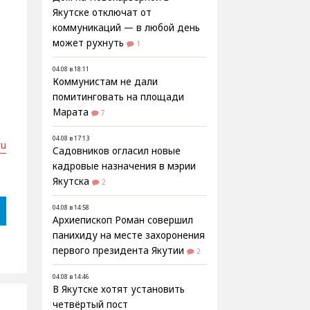
Якутске отключат от
коммуникаций — в любой день
может рухнуть
1
04.08 в 18:11
Коммунистам не дали
помитинговать на площади
Марата
7
04.08 в 17:13
ru
Садовников огласил новые
кадровые назначения в мэрии
Якутска
2
04.08 в 14:58
Архиепископ Роман совершил
панихиду на месте захоронения
первого президента Якутии
2
04.08 в 14:46
В Якутске хотят установить
четвёртый пост