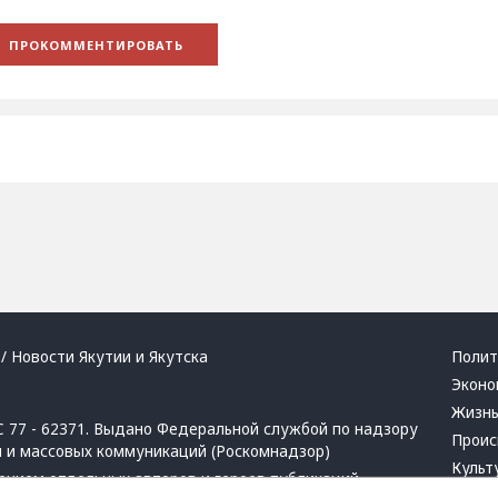
/ Новости Якутии и Якутска
Полит
Эконо
Жизн
 77 - 62371. Выдано Федеральной службой по надзору
Проис
й и массовых коммуникаций (Роскомнадзор)
Культ
ением отдельных авторов и героев публикаций.
Респу