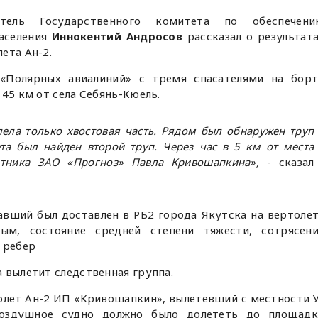
тель Государственного комитета по обеспечени
населения
Иннокентий Андросов
рассказал о результат
ета Ан-2.
 «Полярных авиалиний» с тремя спасателями на бор
 45 км от села Себянь-Кюель.
лела только хвостовая часть. Рядом был обнаружен труп
ета был найден второй труп. Через час в 5 км от места
тника ЗАО «Прогноз» Павла Кривошапкина»,
- сказал
вший был доставлен в РБ2 города Якутска на вертоле
ым, состояние средней степени тяжести, сотрясени
 рёбер
 вылетит следственная группа.
олет Ан-2 ИП «Кривошапкин», вылетевший с местности 
оздушное судно должно было долететь до площадк