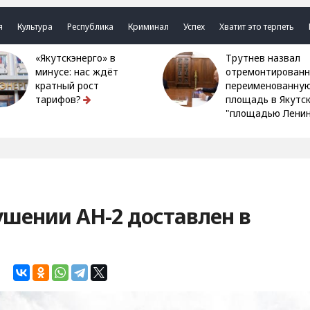
я
Культура
Республика
Криминал
Успех
Хватит это терпеть
«Якутскэнерго» в
Трутнев назвал
минусе: нас ждёт
отремонтированн
кратный рост
переименованну
тарифов?
площадь в Якутс
"площадью Ленин
шении АН-2 доставлен в