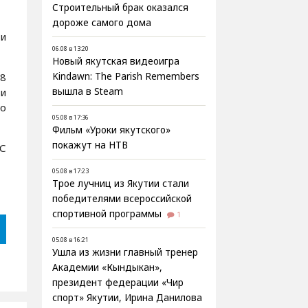
Строительный брак оказался
дороже самого дома
и
06.08 в 13:20
Новый якутская видеоигра
Kindawn: The Parish Remembers
-8
вышла в Steam
ми
го
05.08 в 17:36
Фильм «Уроки якутского»
покажут на НТВ
С
05.08 в 17:23
Трое лучниц из Якутии стали
победителями всероссийской
спортивной программы
1
05.08 в 16:21
Ушла из жизни главный тренер
Академии «Кындыкан»,
президент федерации «Чир
спорт» Якутии, Ирина Данилова