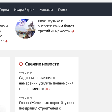
Город
Недра Якутии
Контакты
Поиск
Вкус, музыка и
ую и
энергия: каким будет
ю
третий «СырФест»
ке
а"
Свежие новости
07.08 в 18:00
Садовников заявил о
намерении усилить полномочия
глав на местах
2
07.08 в 17:37
Глава «Железных дорог Якутии»
поздравил строителей с