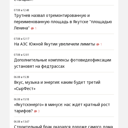
07.08 в 12:48
Трутнев назвал отремонтированную и
переименованную площадь в Якутске "площадью
Ленина"
1
07.08 в 12:17
На АЗС Южной Якутии увеличили лимиты
1
07.08 в 12:01
Дополнительные комплексы фотовидеофиксации
установят на федтрассах
06.08 в 15:39
Вкус, музыка и энергия: каким будет третий
«СырФест»
06.08 в 15:18
«Якутскэнерго» в минусе: нас ждёт кратный рост
тарифов?
3
06.08 в 13:47
Строительный брак оказался дороже самого дома