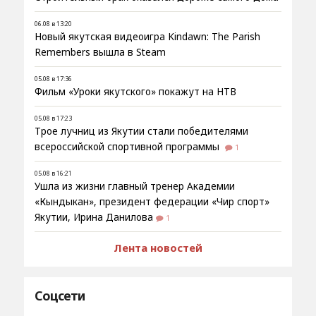
06.08 в 13:20
Новый якутская видеоигра Kindawn: The Parish
Remembers вышла в Steam
05.08 в 17:36
Фильм «Уроки якутского» покажут на НТВ
05.08 в 17:23
Трое лучниц из Якутии стали победителями
всероссийской спортивной программы
1
05.08 в 16:21
Ушла из жизни главный тренер Академии
«Кындыкан», президент федерации «Чир спорт»
Якутии, Ирина Данилова
1
Лента новостей
Соцсети