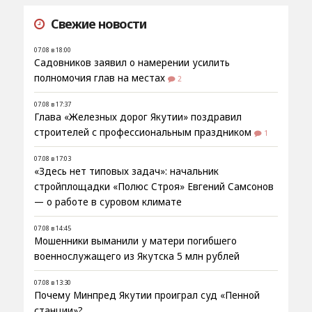
Свежие новости
07.08 в 18:00
Садовников заявил о намерении усилить
полномочия глав на местах
2
07.08 в 17:37
Глава «Железных дорог Якутии» поздравил
строителей с профессиональным праздником
1
07.08 в 17:03
«Здесь нет типовых задач»: начальник
стройплощадки «Полюс Строя» Евгений Самсонов
— о работе в суровом климате
07.08 в 14:45
Мошенники выманили у матери погибшего
военнослужащего из Якутска 5 млн рублей
07.08 в 13:30
Почему Минпред Якутии проиграл суд «Пенной
станции»?