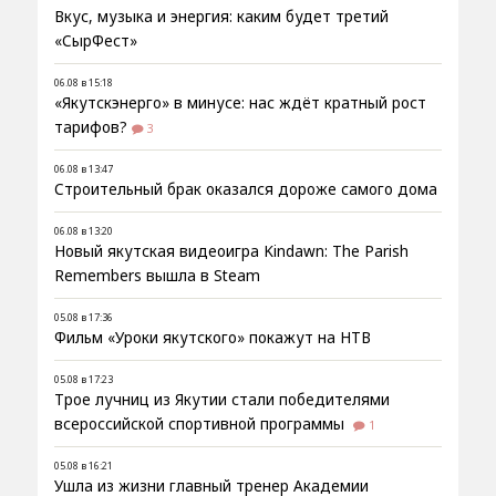
Вкус, музыка и энергия: каким будет третий
«СырФест»
06.08 в 15:18
«Якутскэнерго» в минусе: нас ждёт кратный рост
тарифов?
3
06.08 в 13:47
Строительный брак оказался дороже самого дома
06.08 в 13:20
Новый якутская видеоигра Kindawn: The Parish
Remembers вышла в Steam
05.08 в 17:36
Фильм «Уроки якутского» покажут на НТВ
05.08 в 17:23
Трое лучниц из Якутии стали победителями
всероссийской спортивной программы
1
05.08 в 16:21
Ушла из жизни главный тренер Академии