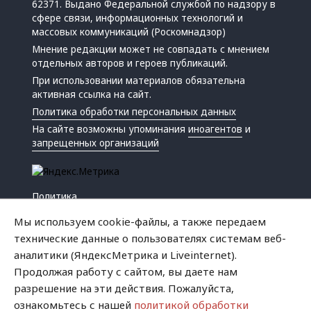
62371. Выдано Федеральной службой по надзору в
сфере связи, информационных технологий и
массовых коммуникаций (Роскомнадзор)
Мнение редакции может не совпадать с мнением
отдельных авторов и героев публикаций.
При использовании материалов обязательна
активная ссылка на сайт.
Политика обработки персональных данных
На сайте возможны упоминания
иноагентов
и
запрещенных организаций
Политика
Экономика
Мы используем cookie-файлы, а также передаем
Жизнь
технические данные о пользователях системам веб-
Происшествия
аналитики (ЯндексМетрика и Liveinternet).
Культура
Продолжая работу с сайтом, вы даете нам
Республика
разрешение на эти действия. Пожалуйста,
Криминал
ознакомьтесь с нашей
политикой обработки