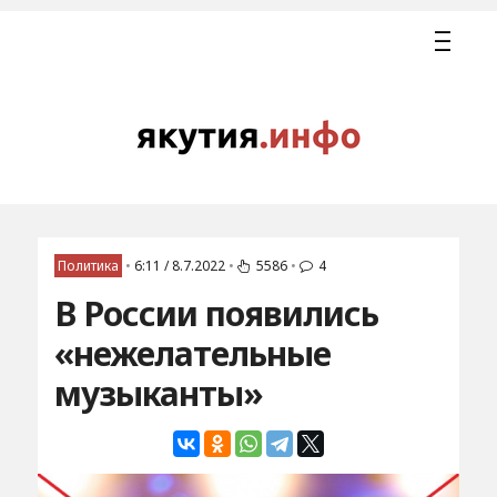
Политика
•
6:11 / 8.7.2022
•
5586
•
4
В России появились
«нежелательные
музыканты»