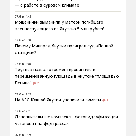
— о работе в суровом климате
07.08 в 14:45
Мошенники выманили у матери погибшего
военнослужащего из Якутска 5 млн рублей
07.08 в 13:30
Почему Минпред Якутии проиграл суд «Пенной
станции»?
07.08 в 12:48
Трутнев назвал отремонтированную и
переименованную площадь в Якутске "площадью
Ленина"
2
07.08 в 12:17
На АЗС Южной Якутии увеличили лимиты
1
07.08 в 12:01
Дополнительные комплексы фотовидеофиксации
установят на федтрассах
06.08 в 15:39