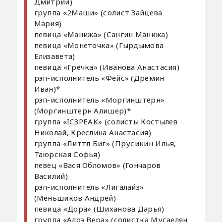
Дмитрий)
группа «2Маши» (солист Зайцева
Мария)
певица «Манижа» (Сангин Манижа)
певица «Монеточка» (Гырдымова
Елизавета)
певица «Гречка» (Иванова Анастасия)
рэп-исполнитель «Фейс» (Дремин
Иван)*
рэп-исполнитель «Моргинштерн»
(Моргинштерн Алишер)*
группа «IC3PEAK» (солисты Костылев
Николай, Креслина Анастасия)
группа «Литтл Биг» (Прусикин Илья,
Таюрская Софья)
певец «Вася Обломов» (Гончаров
Василий)
рэп-исполнитель «Лигалайз»
(Меньшиков Андрей)
певица «Дора» (Шиханова Дарья)
группа «Алоэ Вера» (солистка Мусаелян