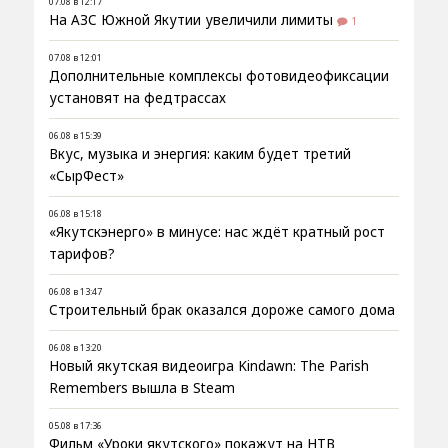
07.08 в 12:17
На АЗС Южной Якутии увеличили лимиты
1
07.08 в 12:01
Дополнительные комплексы фотовидеофиксации
установят на федтрассах
06.08 в 15:39
Вкус, музыка и энергия: каким будет третий
«СырФест»
06.08 в 15:18
«Якутскэнерго» в минусе: нас ждёт кратный рост
тарифов?
06.08 в 13:47
Строительный брак оказался дороже самого дома
06.08 в 13:20
Новый якутская видеоигра Kindawn: The Parish
Remembers вышла в Steam
05.08 в 17:36
Фильм «Уроки якутского» покажут на НТВ