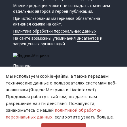
Мнение редакции может не совпадать с мнением
отдельных авторов и героев публикаций.
При использовании материалов обязательна
активная ссылка на сайт.
Политика обработки персональных данных
На сайте возможны упоминания
иноагентов
и
запрещенных организаций
Политика
Экономика
Мы используем cookie-файлы, а также передаем
Жизнь
технические данные о пользователях системам веб-
Происшествия
аналитики (ЯндексМетрика и Liveinternet).
Культура
Продолжая работу с сайтом, вы даете нам
Республика
разрешение на эти действия. Пожалуйста,
Криминал
ознакомьтесь с нашей
политикой обработки
Успех
персональных данных
, если хотите узнать больше.
Хватит это терпеть