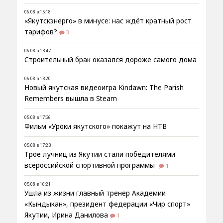
06.08 в 15:18
«Якутскэнерго» в минусе: нас ждёт кратный рост
тарифов?
3
06.08 в 13:47
Строительный брак оказался дороже самого дома
06.08 в 13:20
Новый якутская видеоигра Kindawn: The Parish
Remembers вышла в Steam
05.08 в 17:36
Фильм «Уроки якутского» покажут на НТВ
05.08 в 17:23
Трое лучниц из Якутии стали победителями
всероссийской спортивной программы
1
05.08 в 16:21
Ушла из жизни главный тренер Академии
«Кындыкан», президент федерации «Чир спорт»
Якутии, Ирина Данилова
1