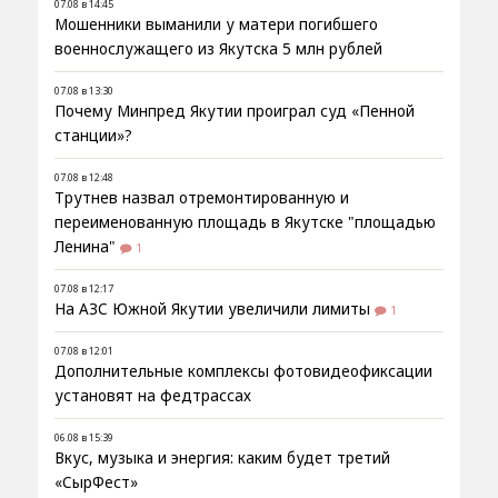
07.08 в 14:45
Мошенники выманили у матери погибшего
военнослужащего из Якутска 5 млн рублей
07.08 в 13:30
Почему Минпред Якутии проиграл суд «Пенной
станции»?
07.08 в 12:48
Трутнев назвал отремонтированную и
переименованную площадь в Якутске "площадью
Ленина"
1
07.08 в 12:17
На АЗС Южной Якутии увеличили лимиты
1
07.08 в 12:01
Дополнительные комплексы фотовидеофиксации
установят на федтрассах
06.08 в 15:39
Вкус, музыка и энергия: каким будет третий
«СырФест»