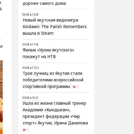
а
дороже самого дома
4
06.08 в 13:20
Новый якутская видеоигра
Kindawn: The Parish Remembers
вышла в Steam
05.08 в 17:36
е
Фильм «Уроки якутского»
покажут на НТВ
05.08 в 17:23
Трое лучниц из Якутии стали
победителями всероссийской
спортивной программы
1
05.08 в 16:21
Ушла из жизни главный тренер
Академии «Кындыкан»,
президент федерации «Чир
спорт» Якутии, Ирина Данилова
1