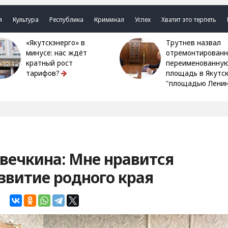
я
Культура
Республика
Криминал
Успех
Хватит это терпеть
«Якутскэнерго» в
Трутнев назвал
минусе: нас ждёт
отремонтированн
кратный рост
переименованну
тарифов?
площадь в Якутс
"площадью Ленин
вечкина: Мне нравится
азвитие родного края