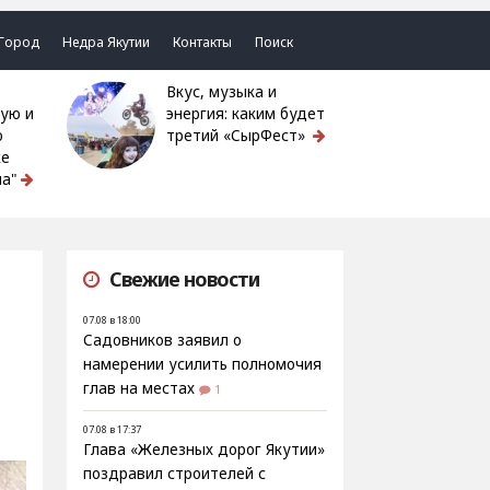
Город
Недра Якутии
Контакты
Поиск
Вкус, музыка и
ую и
энергия: каким будет
ю
третий «СырФест»
ке
а"
Свежие новости
07.08 в 18:00
Садовников заявил о
намерении усилить полномочия
глав на местах
1
07.08 в 17:37
Глава «Железных дорог Якутии»
поздравил строителей с