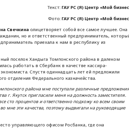
Текст:
ГАУ РС (Я) Центр «Мой бизне
Фото:
ГАУ РС (Я) Центр «Мой бизне
на Свечкина
олицетворяет собой все самое лучшее. Она
ражданин, но и ответственный предприниматель, которы
едприниматель приехала к нам в республику из
рный поселок Хандыга Томпонского района в далеком
илась работать в Сбербанк в качестве кассира-
о экономиста. Спустя одиннадцать лет ей предложили
го отделения Федерального казначейства.
омпонского района мне поступали различные предложения
ва г. Якутск пригласили меня на должность заместителя.
 все сто процентов и ответственно подхожу ко всем своим
во мне эти качества, поэтому выдвигали на руководящие
место управляющего офисом Росбанка, где она