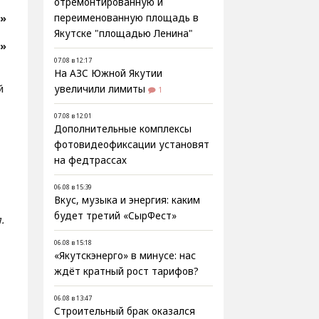
отремонтированную и
с»
переименованную площадь в
Якутске "площадью Ленина"
с»
07.08 в 12:17
На АЗС Южной Якутии
й
увеличили лимиты
1
07.08 в 12:01
Дополнительные комплексы
фотовидеофиксации установят
на федтрассах
06.08 в 15:39
Вкус, музыка и энергия: каким
будет третий «СырФест»
.
06.08 в 15:18
«Якутскэнерго» в минусе: нас
ждёт кратный рост тарифов?
06.08 в 13:47
Строительный брак оказался