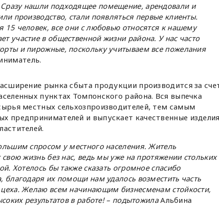
. Сразу нашли подходящее помещение, арендовали и
тили производство, стали появляться первые клиенты.
я 15 человек, все они с любовью относятся к нашему
ет участие в общественной жизни района. У нас часто
торты и пирожные, поскольку учитываем все пожелания
иниматель.
расширение рынка сбыта продукции производится за сче
аселенных пунктах Томпонского района. Вся выпечка
 сырья местных сельхозпроизводителей, тем самым
ых предпринимателей и выпускает качественные издели
ластителей.
ольшим спросом у местного населения. Житель
 свою жизнь без нас, ведь мы уже на протяжении стольких
ой. Хотелось бы также сказать огромное спасибо
, благодаря их помощи нам удалось возместить часть
 цеха. Желаю всем начинающим бизнесменам стойкости,
ысоких результатов в работе! – подытожила
Альбина