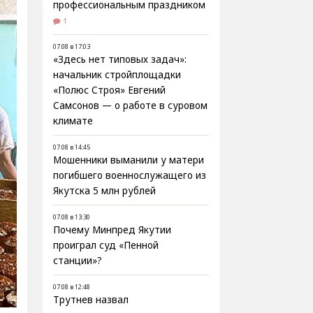
профессиональным праздником
1
07.08 в 17:03
«Здесь нет типовых задач»:
начальник стройплощадки
«Полюс Строя» Евгений
Самсонов — о работе в суровом
климате
07.08 в 14:45
Мошенники выманили у матери
погибшего военнослужащего из
Якутска 5 млн рублей
07.08 в 13:30
Почему Минпред Якутии
проиграл суд «Пенной
станции»?
07.08 в 12:48
Трутнев назвал