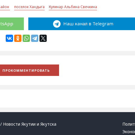
район
поселок Хандыга
Кулинар Альбина Свечкина
atsApp
Наш канал в Telegram
/ Новости Якутии и Якутска
Полит
Эконо