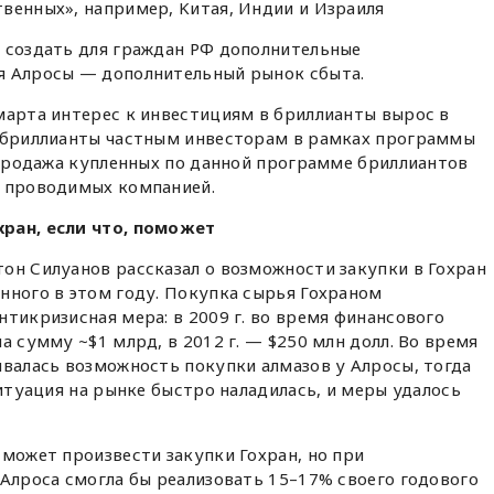
венных», например, Kитая, Индии и Израиля
т создать для граждан РФ дополнительные
я Алросы — дополнительный рынок сбыта.
марта интерес к инвестициям в бриллианты вырос в
т бриллианты частным инвесторам в рамках программы
я продажа купленных по данной программе бриллиантов
, проводимых компанией.
хран, если что, поможет
он Силуанов рассказал о возможности закупки в Гохран
нного в этом году. Покупка сырья Гохраном
нтикризисная мера: в 2009 г. во время финансового
а сумму ~$1 млрд, в 2012 г. — $250 млн долл. Во время
ивалась возможность покупки алмазов у Алросы, тогда
ситуация на рынке быстро наладилась, и меры удалось
 может произвести закупки Гохран, но при
 Алроса смогла бы реализовать 15–17% своего годового