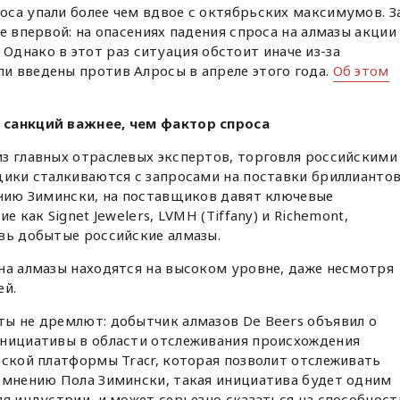
са упали более чем вдвое с октябрьских максимумов. З
е впервой: на опасениях падения спроса на алмазы акции
г. Однако в этот раз ситуация обстоит иначе из-за
и введены против Алросы в апреле этого года.
Об этом
санкций важнее, чем фактор спроса
 из главных отраслевых экспертов, торговля российскими
щики сталкиваются с запросами на поставки бриллианто
ению Зимински, на поставщиков давят ключевые
е как Signet Jewelers, LVMH (Tiffany) и Richemont,
вь добытые российские алмазы.
на алмазы находятся на высоком уровне, даже несмотря
ей.
ты не дремлют: добытчик алмазов De Beers объявил о
инициативы в области отслеживания происхождения
еской платформы Tracr, которая позволит отслеживать
о мнению Пола Зимински, такая инициатива будет одним
ля индустрии, и может серьезно сказаться на способност