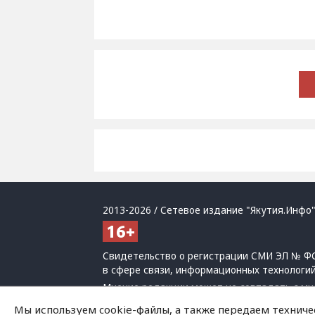
2013-2026 / Сетевое издание "Якутия.Инфо"
Свидетельство о регистрации СМИ ЭЛ № ФС
в сфере связи, информационных технологи
Мнение редакции может не совпадать с мн
При использовании материалов обязательна
Мы используем cookie-файлы, а также передаем техниче