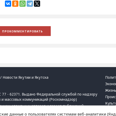
/ Новости Якутии и Якутска
Полит
Эконо
Жизн
 77 - 62371. Выдано Федеральной службой по надзору
Проис
й и массовых коммуникаций (Роскомнадзор)
Культ
ением отдельных авторов и героев публикаций.
Респу
 активная ссылка на сайт.
ские данные о пользователях системам веб-аналитики (Янде