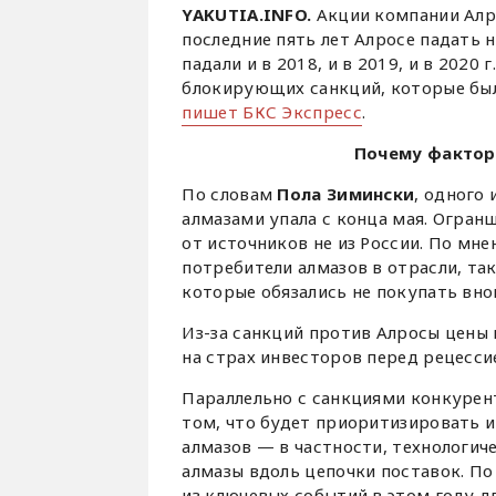
YAKUTIA.INFO.
Акции компании Алро
последние пять лет Алросе падать н
падали и в 2018, и в 2019, и в 2020 
блокирующих санкций, которые был
пишет БКС Экспресс
.
Почему фактор 
По словам
Пола Зимински
, одного
алмазами упала с конца мая. Огран
от источников не из России. По мн
потребители алмазов в отрасли, таки
которые обязались не покупать вно
Из-за санкций против Алросы цены 
на страх инвесторов перед рецесси
Параллельно с санкциями конкурен
том, что будет приоритизировать 
алмазов — в частности, технологич
алмазы вдоль цепочки поставок. П
из ключевых событий в этом году д