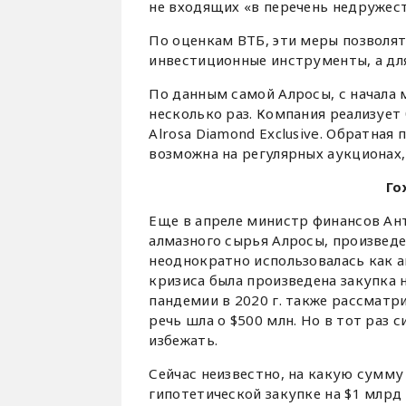
не входящих «в перечень недружест
По оценкам ВТБ, эти меры позволя
инвестиционные инструменты, а дл
По данным самой Алросы, с начала 
несколько раз. Компания реализуе
Alrosa Diamond Exclusive. Обратна
возможна на регулярных аукционах
Го
Еще в апреле министр финансов Ант
алмазного сырья Алросы, произведе
неоднократно использовалась как а
кризиса была произведена закупка н
пандемии в 2020 г. также рассматр
речь шла о $500 млн. Но в тот раз 
избежать.
Сейчас неизвестно, на какую сумму
гипотетической закупке на $1 млрд