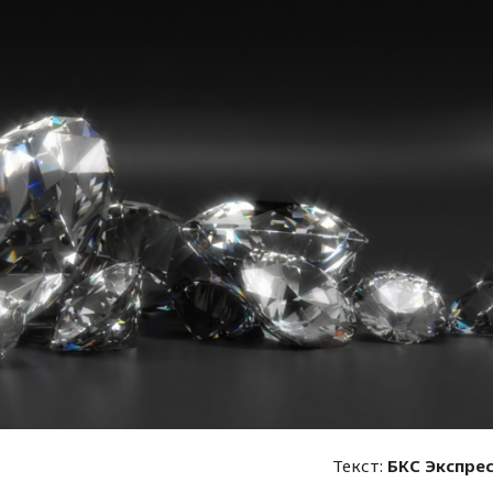
Текст:
БКС Экспре