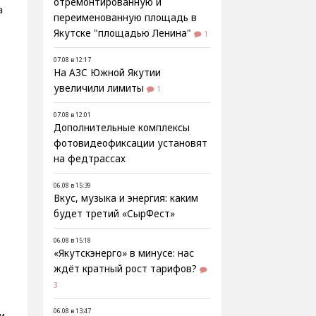
отремонтированную и
а
переименованную площадь в
Якутске "площадью Ленина"
1
07.08 в 12:17
На АЗС Южной Якутии
увеличили лимиты
1
07.08 в 12:01
Дополнительные комплексы
в
фотовидеофиксации установят
на федтрассах
06.08 в 15:39
Вкус, музыка и энергия: каким
будет третий «СырФест»
06.08 в 15:18
«Якутскэнерго» в минусе: нас
ждёт кратный рост тарифов?
3
06.08 в 13:47
и