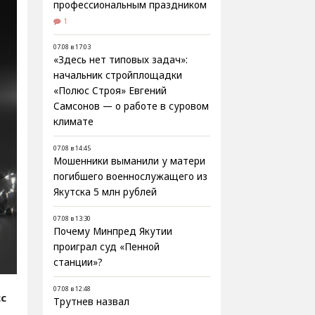
профессиональным праздником
1
07.08 в 17:03
«Здесь нет типовых задач»:
начальник стройплощадки
«Полюс Строя» Евгений
Самсонов — о работе в суровом
климате
07.08 в 14:45
Мошенники выманили у матери
погибшего военнослужащего из
Якутска 5 млн рублей
07.08 в 13:30
Почему Минпред Якутии
проиграл суд «Пенной
станции»?
07.08 в 12:48
сс
Трутнев назвал