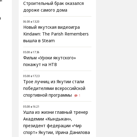
Строительный брак оказался
дороже самого дома
а
06.08 в 13:20
Новый якутская видеоигра
Kindawn: The Parish Remembers
вышла в Steam
05.08 в 17:36
Фильм «Уроки якутского»
покажут на НТВ
05.08 в 17:23
Трое лучниц из Якутии стали
победителями всероссийской
спортивной программы
1
05.08 в 16:21
Ушла из жизни главный тренер
Академии «Кындыкан»,
президент федерации «Чир
спорт» Якутии, Ирина Данилова