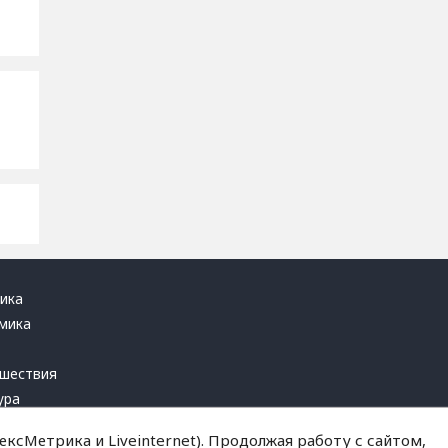
ика
мика
ь
шествия
ура
блика
ксМетрика и Liveinternet). Продолжая работу с сайтом,