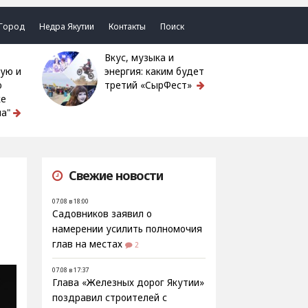
Город
Недра Якутии
Контакты
Поиск
Вкус, музыка и
ую и
энергия: каким будет
ю
третий «СырФест»
ке
а"
Свежие новости
07.08 в 18:00
Садовников заявил о
намерении усилить полномочия
глав на местах
2
07.08 в 17:37
Глава «Железных дорог Якутии»
поздравил строителей с