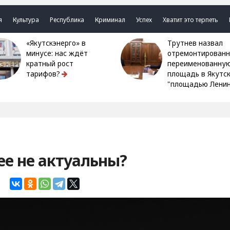
я
Культура
Республика
Криминал
Успех
Хватит это терпеть
«Якутскэнерго» в
Трутнев назвал
минусе: нас ждёт
отремонтированн
кратный рост
переименованну
тарифов?
площадь в Якутс
"площадью Ленин
ее не актуальны?