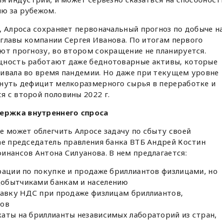
ю за рубежом.
, Алроса сохраняет первоначальный прогноз по добыче н
в главы компании Сергея Иванова. По итогам первого
ют прогнозу, во втором сокращение не планируется.
щность работают даже беднотоварные активы, которые
чивала во время пандемии. Но даже при текущем уровне
кнуть дефицит мелкоразмерного сырья в переработке и
 с второй половины 2022 г.
ержка внутреннего спроса
е может облегчить Алросе задачу по сбыту своей
ае председатель правления банка ВТБ Андрей Костин
инансов Антона Силуанова. В нем предлагается:
рации по покупке и продаже бриллиантов физлицами, но
добытчиками банкам и населению
тавку НДС при продаже физлицам бриллиантов,
зов
аты на бриллианты независимых лабораторий из стран,