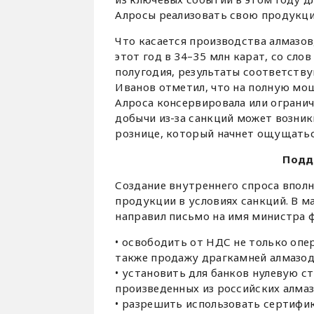
Алросы реализовать свою продукци
Что касается производства алмазов
этот год в 34–35 млн карат, со сло
полугодия, результаты соответству
Иванов отметил, что на полную мо
Алроса консервировала или ограни
добычи из-за санкций может возни
рознице, который начнет ощущаться
Подд
Создание внутреннего спроса вполн
продукции в условиях санкций. В м
направил письмо на имя министра ф
• освободить от НДС не только опе
также продажу драгкамней алмазо
• установить для банков нулевую с
произведенных из российских алма
• разрешить использовать сертифик