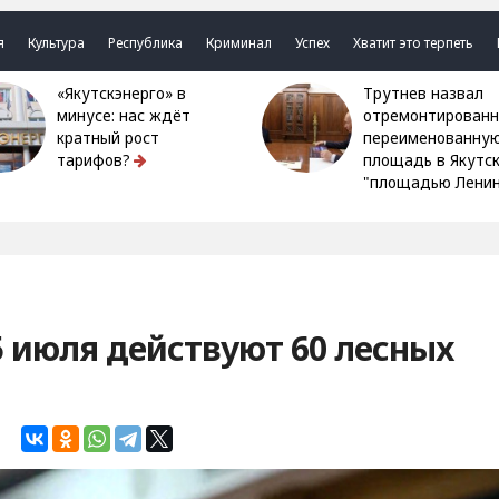
я
Культура
Республика
Криминал
Успех
Хватит это терпеть
«Якутскэнерго» в
Трутнев назвал
минусе: нас ждёт
отремонтированн
кратный рост
переименованну
тарифов?
площадь в Якутс
"площадью Ленин
5 июля действуют 60 лесных