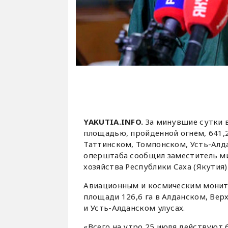
YAKUTIA.INFO.
За минувшие сутки 
площадью, пройденной огнём, 641,
Таттинском, Томпонском, Усть-Алд
оперштаба сообщил заместитель ми
хозяйства Республики Саха (Якутия
Авиационным и космическим монит
площади 126,6 га в Алданском, Ве
и Усть-Алданском улусах.
«Всего на утро 25 июля действуют 