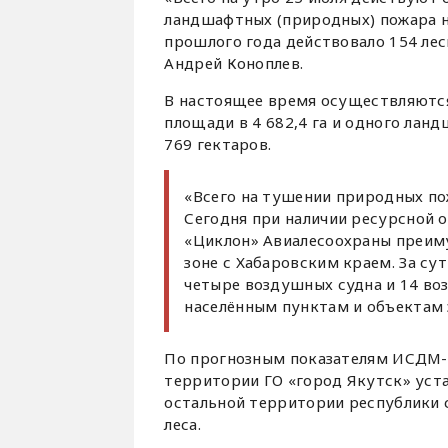
ландшафтных (природных) пожара н
прошлого года действовало 154 лес
Андрей Коноплев.
В настоящее время осуществляютс
площади в 4 682,4 га и одного лан
769 гектаров.
«Всего на тушении природных пож
Сегодня при наличии ресурсной 
«Циклон» Авиалесоохраны преим
зоне с Хабаровским краем. За су
четыре воздушных судна и 14 во
населённым пунктам и объектам э
По прогнозным показателям ИСДМ-Ро
территории ГО «город Якутск» уста
остальной территории республики 
леса.