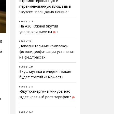
отремонтированную и
переименованную площадь в
Якутске "площадью Ленина"
07.08 в 12:17
На АЗС Южной Якутии
увеличили лимиты
1
Я)
07.08 в 12:01
Дополнительные комплексы
ва
фотовидеофиксации установят
на федтрассах
06.08 в 15:39
Вкус, музыка и энергия: каким
будет третий «СырФест»
06.08 в 15:18
«Якутскэнерго» в минусе: нас
ждёт кратный рост тарифов?
м
1
06.08 в 13:47