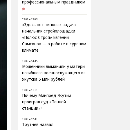
профессиональным праздником
1
07.08 в 17:03
«Здесь нет типовых задач»:
начальник стройплощадки
«Полюс Строя» Евгений
Самсонов — о работе в суровом
климате
07.08 в 14:45
Мошенники выманили у матери
погибшего военнослужащего из
Якутска 5 млн рублей
07.08 в 13:30
Почему Минпред Якутии
проиграл суд «Пенной
станции»?
07.08 в 12:48
Трутнев назвал