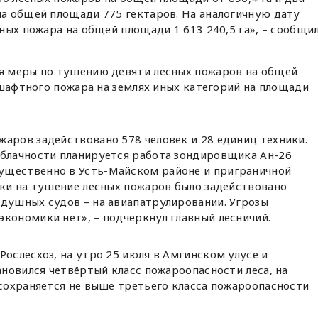
а общей площади 775 гектаров. На аналогичную дату
ных пожара на общей площади 1 613 240,5 га», – сообщи
я меры по тушению девяти лесных пожаров на общей
дшафтного пожара на землях иных категорий на площади
аров задействовано 578 человек и 28 единиц техники.
облачности планируется работа зондировщика Ан-26
ущественно в Усть-Майском районе и приграничной
тки на тушение лесных пожаров было задействовано
здушных судов – на авиапатрулировании. Угрозы
кономики нет», – подчеркнул главный лесничий.
слесхоз, на утро 25 июля в Амгинском улусе и
новился четвёртый класс пожароопасности леса, на
сохраняется не выше третьего класса пожароопасности