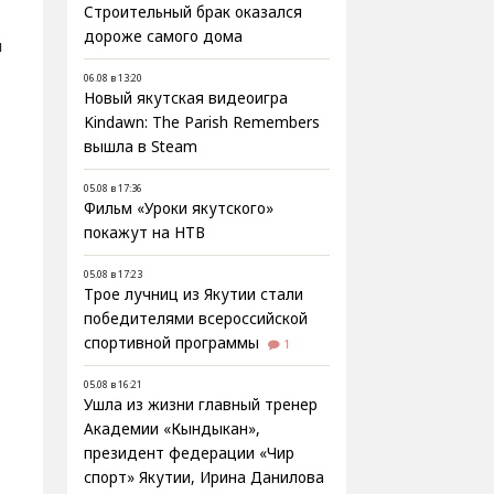
Строительный брак оказался
дороже самого дома
л
06.08 в 13:20
Новый якутская видеоигра
Kindawn: The Parish Remembers
вышла в Steam
05.08 в 17:36
Фильм «Уроки якутского»
покажут на НТВ
05.08 в 17:23
Трое лучниц из Якутии стали
победителями всероссийской
спортивной программы
1
05.08 в 16:21
Ушла из жизни главный тренер
Академии «Кындыкан»,
президент федерации «Чир
спорт» Якутии, Ирина Данилова