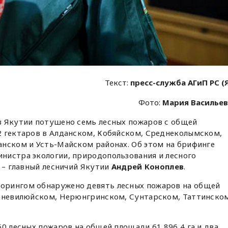
Текст:
пресс-служба АГиП РС (
Фото:
Мария Василье
в Якутии потушено семь лесных пожаров с общей
2 гектаров в Алданском, Кобяйском, Среднеколымском,
анском и Усть-Майском районах. Об этом на брифинге
нистра экологии, природопользования и лесного
) – главный лесничий Якутии
Андрей Коноплев
.
орингом обнаружено девять лесных пожаров на общей
рхневилюйском, Нерюнгринском, Сунтарском, Таттинско
60 лесных пожаров на общей площади 61 896,4 га и два