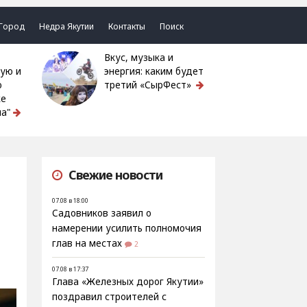
Город
Недра Якутии
Контакты
Поиск
Вкус, музыка и
ую и
энергия: каким будет
ю
третий «СырФест»
ке
а"
Свежие новости
07.08 в 18:00
Садовников заявил о
намерении усилить полномочия
глав на местах
2
07.08 в 17:37
Глава «Железных дорог Якутии»
поздравил строителей с