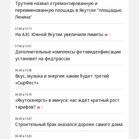
Трутнев назвал отремонтированную и
переименованную площадь в Якутске "площадью
Ленина"
07.08 в 12:17
На АЗС Южной Якутии увеличили лимиты
1
07.08 в 12:01
Дополнительные комплексы фотовидеофиксации
установят на федтрассах
06.08 в 15:39
Вкус, музыка и энергия: каким будет третий
«СырФест»
06.08 в 15:18
«Якутскэнерго» в минусе: нас ждёт кратный рост
тарифов?
1
06.08 в 13:47
Строительный брак оказался дороже самого дома
06.08 в 13:20