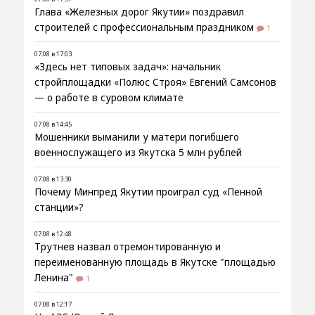
Глава «Железных дорог Якутии» поздравил
строителей с профессиональным праздником
1
07.08 в 17:03
«Здесь нет типовых задач»: начальник
стройплощадки «Полюс Строя» Евгений Самсонов
— о работе в суровом климате
07.08 в 14:45
Мошенники выманили у матери погибшего
военнослужащего из Якутска 5 млн рублей
07.08 в 13:30
Почему Минпред Якутии проиграл суд «Пенной
станции»?
07.08 в 12:48
Трутнев назвал отремонтированную и
переименованную площадь в Якутске "площадью
Ленина"
1
07.08 в 12:17