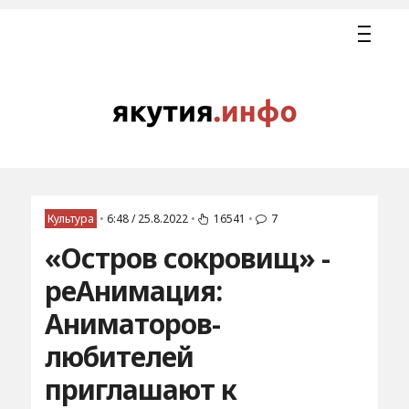
Культура
•
6:48 / 25.8.2022
•
16541
•
7
«Остров сокровищ» -
реАнимация:
Аниматоров-
любителей
приглашают к