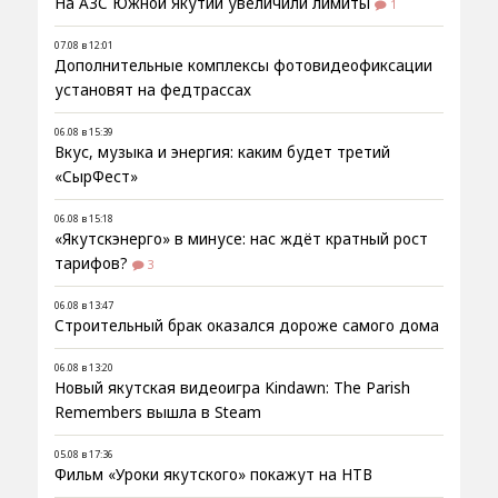
На АЗС Южной Якутии увеличили лимиты
1
07.08 в 12:01
Дополнительные комплексы фотовидеофиксации
установят на федтрассах
06.08 в 15:39
Вкус, музыка и энергия: каким будет третий
«СырФест»
06.08 в 15:18
«Якутскэнерго» в минусе: нас ждёт кратный рост
тарифов?
3
06.08 в 13:47
Строительный брак оказался дороже самого дома
06.08 в 13:20
Новый якутская видеоигра Kindawn: The Parish
Remembers вышла в Steam
05.08 в 17:36
Фильм «Уроки якутского» покажут на НТВ