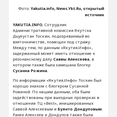
Фото:
Yakutia.info, News.Ykt.Ru, открытый
источник
YAKUTIA.INFO.
Сотрудник
Административной комиссии Якутска
Дьулустан Тоскин, подозреваемый во
взяточничестве, помещен под стражу.
Между тем, по данным «Якутия.Инфо»,
задержанный может иметь отношение к
резонансному делу
Саввы Алексеева
, в
котором также была замешана блогер
Сусанна Рожина
.
По информации «Якутия.Инфо» Тоскин был
хорошо знаком с блогером Сусанной
Рожиной. По нашим данным, оба были
задействованы при выездных проверках в
отношении ТЦ «Best», инициированных
Саввой Алексеевым и
Буянто Дондуповым
.
Ранее Алексеев и Дондупов также были