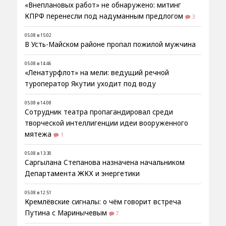
«Внеплановых работ» не обнаружено: митинг
КПРФ перенесли под надуманным предлогом
3
05.08 в 15:02
В Усть-Майском районе пропал пожилой мужчина
05.08 в 14:46
«Ленатурфлот» на мели: ведущий речной
туроператор Якутии уходит под воду
05.08 в 14:08
Сотрудник театра пропагандировал среди
творческой интеллигенции идеи вооруженного
мятежа
1
05.08 в 13:30
Саргылана Степанова назначена начальником
Департамента ЖКХ и энергетики
05.08 в 12:51
Кремлёвские сигналы: о чём говорит встреча
Путина с Маринычевым
7