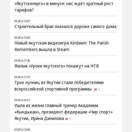
«Якутскэнерго» в минусе: нас ждёт кратный рост
тарифов?
06.08 в 13:47
Строительный брак оказался дороже самого дома
06.08 в 13:20
Новый якутская видеоигра Kindawn: The Parish
Remembers вышла в Steam
05.08 в 17:36
Фильм «Уроки якутского» покажут на НТВ
05.08 в 17:23
Трое лучниц из Якутии стали победителями
всероссийской спортивной программы
1
05.08 в 16:21
Ушла из жизни главный тренер Академии
«Кындыкан», президент федерации «Чир спорт»
Якутии, Ирина Данилова
1
05.08 в 15:44