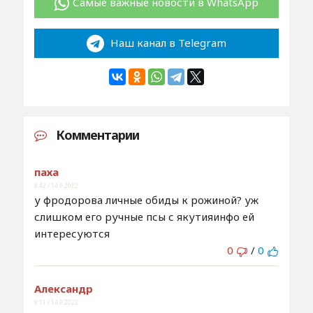
Самые важные новости в WhatsApp
Наш канал в Telegram
Комментарии
паха
8:42 / 14.9.2022
у фродорова личные обиды к рожиной? уж
слишком его ручные псы с якутияинфо ей
интересуются
0
/
0
Александр
9:11 / 14.9.2022