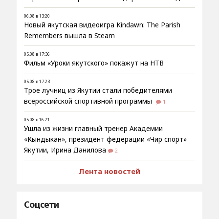
06.08 в 13:20
Новый якутская видеоигра Kindawn: The Parish
Remembers вышла в Steam
05.08 в 17:36
Фильм «Уроки якутского» покажут на НТВ
05.08 в 17:23
Трое лучниц из Якутии стали победителями
всероссийской спортивной программы
1
05.08 в 16:21
Ушла из жизни главный тренер Академии
«Кындыкан», президент федерации «Чир спорт»
Якутии, Ирина Данилова
2
Лента новостей
Соцсети