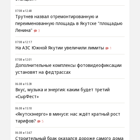
07.08 в 12:48
Трутнев назвал отремонтированную и
переименованную площадь в Якутске "площадью
Ленина"
3
07.08 в 12:17
На АЗС Южной Якутии увеличили лимиты
1
07.08 в 12:01
Дополнительные комплексы фотовидеофиксации
установят на федтрассах
06.08 в 15:39
Вкус, музыка и энергия: каким будет третий
«СырФест»
06.08 в 15:18
«Якутскэнерго» в минусе: нас ждёт кратный рост
тарифов?
5
06.08 в 13:47
Строительный брак оказался дороже самого дома