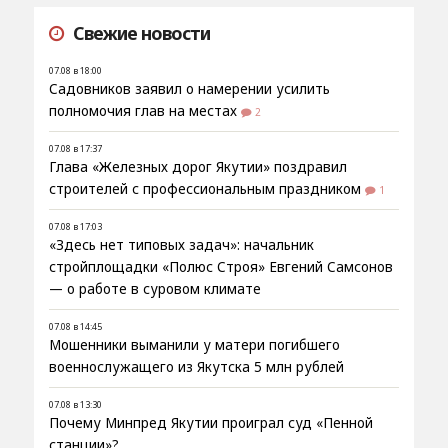
Свежие новости
07.08 в 18:00
Садовников заявил о намерении усилить
полномочия глав на местах
2
07.08 в 17:37
Глава «Железных дорог Якутии» поздравил
строителей с профессиональным праздником
1
07.08 в 17:03
«Здесь нет типовых задач»: начальник
стройплощадки «Полюс Строя» Евгений Самсонов
— о работе в суровом климате
07.08 в 14:45
Мошенники выманили у матери погибшего
военнослужащего из Якутска 5 млн рублей
07.08 в 13:30
Почему Минпред Якутии проиграл суд «Пенной
станции»?