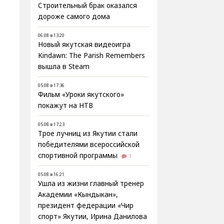
Строительный брак оказался
дороже самого дома
06.08 в 13:20
Новый якутская видеоигра
Kindawn: The Parish Remembers
вышла в Steam
05.08 в 17:36
Фильм «Уроки якутского»
покажут на НТВ
05.08 в 17:23
Трое лучниц из Якутии стали
победителями всероссийской
спортивной программы
1
05.08 в 16:21
Ушла из жизни главный тренер
Академии «Кындыкан»,
президент федерации «Чир
спорт» Якутии, Ирина Данилова