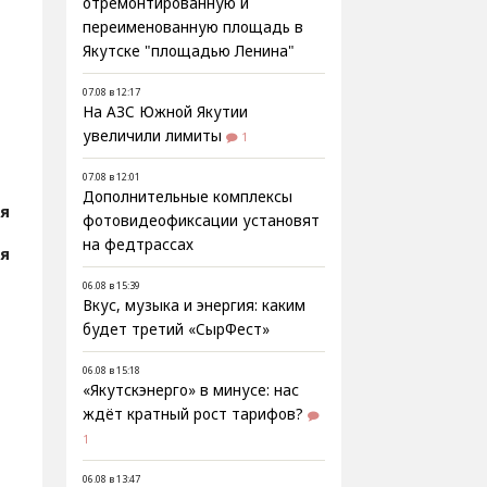
отремонтированную и
переименованную площадь в
Якутске "площадью Ленина"
07.08 в 12:17
На АЗС Южной Якутии
увеличили лимиты
1
07.08 в 12:01
Дополнительные комплексы
ия
фотовидеофиксации установят
на федтрассах
ия
06.08 в 15:39
Вкус, музыка и энергия: каким
будет третий «СырФест»
06.08 в 15:18
«Якутскэнерго» в минусе: нас
ждёт кратный рост тарифов?
1
06.08 в 13:47