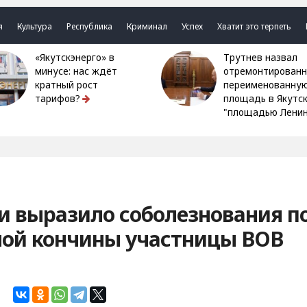
я
Культура
Республика
Криминал
Успех
Хватит это терпеть
«Якутскэнерго» в
Трутнев назвал
минусе: нас ждёт
отремонтированн
кратный рост
переименованну
тарифов?
площадь в Якутс
"площадью Ленин
и выразило соболезнования п
ной кончины участницы ВОВ