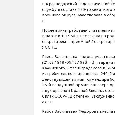
г. Краснодарский педагогический те
службу в составе 180-го зенитного
военного округа, участвовала в об
г.
После войны работала учителем нач
и партии. В 1966 г. переехала на ро
секретарем в приемной I секретар
ЯОСПС.
Раиса Васильевна – вдова участник
(21.08.1918–06.12.1993 гг.), гварди
Качинского, Сталинградского и Бир
истребительного авиаполка, 240-й 
действующей армии, командира 66-
16-й воздушной армии. Кавалера орд
двух орденов Красной Звезды, орде
Силах СССР» III степени, Заслуженн
АССР.
Раиса Васильевна Федорова внесла 