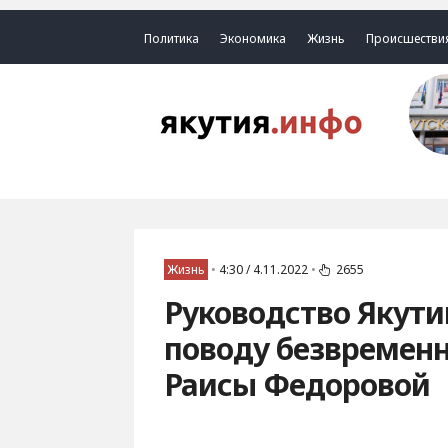
Политика
Экономика
Жизнь
Происшестви
Жизнь
•
4:30 / 4.11.2022
•
2655
Руководство Якути
поводу безвремен
Раисы Федоровой