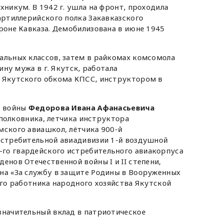
хникум. В 1942 г. ушла на фронт, проходила
 артиллерийского полка Закавказского
ороне Кавказа. Демобилизована в июне 1945
альных классов, затем в райкомах комсомола
дину мужа в г. Якутск, работала
я Якутского обкома КПСС, инструктором в
а войны
Федорова Ивана Афанасьевича
и полковника, летчика инструктора
мского авиашкол, лётчика 900-й
истребительной авиадивизии 1-й воздушной
го гвардейского истребительного авиакорпуса
енов Отечественной войны I и II степени,
на «За службу в защите Родины в Вооруженных
ого работника народного хозяйства Якутской
значительный вклад в патриотическое