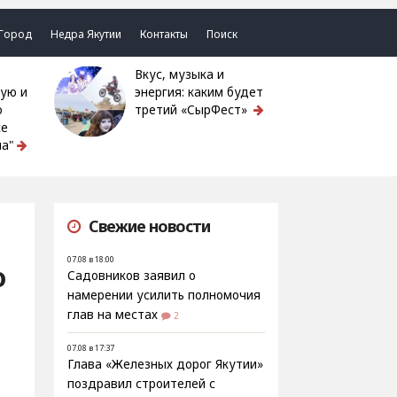
Город
Недра Якутии
Контакты
Поиск
Вкус, музыка и
ую и
энергия: каким будет
ю
третий «СырФест»
ке
а"
Свежие новости
07.08 в 18:00
о
Садовников заявил о
намерении усилить полномочия
глав на местах
2
07.08 в 17:37
Глава «Железных дорог Якутии»
поздравил строителей с