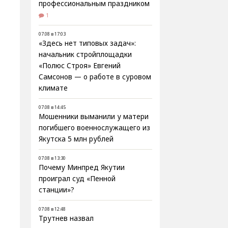
профессиональным праздником
1
07.08 в 17:03
«Здесь нет типовых задач»:
начальник стройплощадки
«Полюс Строя» Евгений
Самсонов — о работе в суровом
климате
07.08 в 14:45
Мошенники выманили у матери
погибшего военнослужащего из
Якутска 5 млн рублей
07.08 в 13:30
Почему Минпред Якутии
проиграл суд «Пенной
станции»?
07.08 в 12:48
Трутнев назвал