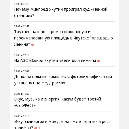
07.08 в 13:30
Почему Минпред Якутии проиграл суд «Пенной
станции»?
07.08 в 12:48
Трутнев назвал отремонтированную и
переименованную площадь в Якутске "площадью
Ленина"
1
07.08 в 12:17
На АЗС Южной Якутии увеличили лимиты
1
07.08 в 12:01
Дополнительные комплексы фотовидеофиксации
установят на федтрассах
06.08 в 15:39
Вкус, музыка и энергия: каким будет третий
«СырФест»
06.08 в 15:18
«Якутскэнерго» в минусе: нас ждёт кратный рост
тарифов?
3