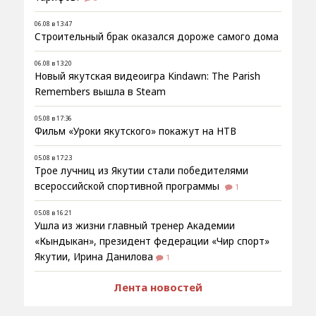
06.08 в 13:47
Строительный брак оказался дороже самого дома
06.08 в 13:20
Новый якутская видеоигра Kindawn: The Parish
Remembers вышла в Steam
05.08 в 17:36
Фильм «Уроки якутского» покажут на НТВ
05.08 в 17:23
Трое лучниц из Якутии стали победителями
всероссийской спортивной программы
1
05.08 в 16:21
Ушла из жизни главный тренер Академии
«Кындыкан», президент федерации «Чир спорт»
Якутии, Ирина Данилова
1
Лента новостей