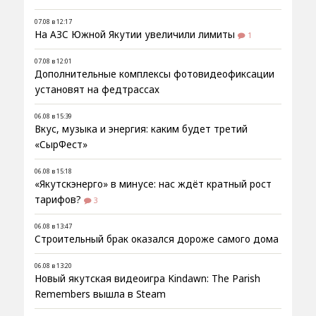
07.08 в 12:17
На АЗС Южной Якутии увеличили лимиты
1
07.08 в 12:01
Дополнительные комплексы фотовидеофиксации
установят на федтрассах
06.08 в 15:39
Вкус, музыка и энергия: каким будет третий
«СырФест»
06.08 в 15:18
«Якутскэнерго» в минусе: нас ждёт кратный рост
тарифов?
3
06.08 в 13:47
Строительный брак оказался дороже самого дома
06.08 в 13:20
Новый якутская видеоигра Kindawn: The Parish
Remembers вышла в Steam