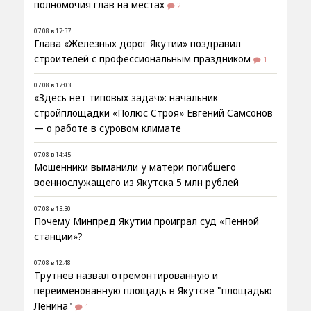
полномочия глав на местах
2
07.08 в 17:37
Глава «Железных дорог Якутии» поздравил
строителей с профессиональным праздником
1
07.08 в 17:03
«Здесь нет типовых задач»: начальник
стройплощадки «Полюс Строя» Евгений Самсонов
— о работе в суровом климате
07.08 в 14:45
Мошенники выманили у матери погибшего
военнослужащего из Якутска 5 млн рублей
07.08 в 13:30
Почему Минпред Якутии проиграл суд «Пенной
станции»?
07.08 в 12:48
Трутнев назвал отремонтированную и
переименованную площадь в Якутске "площадью
Ленина"
1