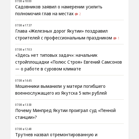
07.08 в 18:00
Садовников заявил о намерении усилить
полномочия глав на местах
2
07.08 в 17:37
Глава «Железных дорог Якутии» поздравил
строителей с профессиональным праздником
1
07.08 в 17:03
«Здесь нет типовых задач»: начальник
стройплощадки «Полюс Строя» Евгений Самсонов
— о работе в суровом климате
07.08 в 14:45
Мошенники выманили у матери погибшего
военнослужащего из Якутска 5 млн рублей
07.08 в 13:30
Почему Минпред Якутии проиграл суд «Пенной
станции»?
07.08 в 12:48
Трутнев назвал отремонтированную и