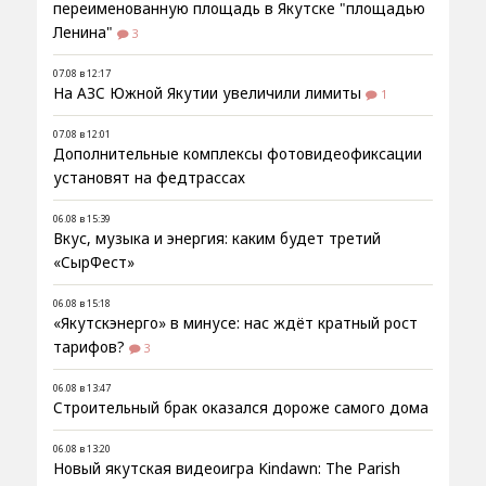
переименованную площадь в Якутске "площадью
Ленина"
3
07.08 в 12:17
На АЗС Южной Якутии увеличили лимиты
1
07.08 в 12:01
Дополнительные комплексы фотовидеофиксации
установят на федтрассах
06.08 в 15:39
Вкус, музыка и энергия: каким будет третий
«СырФест»
06.08 в 15:18
«Якутскэнерго» в минусе: нас ждёт кратный рост
тарифов?
3
06.08 в 13:47
Строительный брак оказался дороже самого дома
06.08 в 13:20
Новый якутская видеоигра Kindawn: The Parish