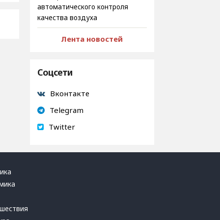
автоматического контроля
качества воздуха
Лента новостей
Соцсети
Вконтакте
Telegram
Twitter
ика
мика
ь
шествия