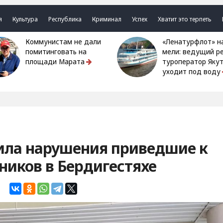
я
Культура
Республика
Криминал
Успех
Хватит это терпеть
Коммунистам не дали
«Ленатурфлот» на
помитинговать на
мели: ведущий р
площади Марата
туроператор Яку
уходит под воду
ила нарушения приведшие к
иков в Бердигестяхе