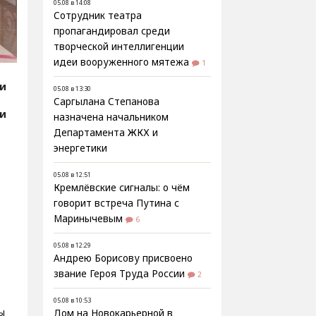
05.08 в 14:08
Сотрудник театра
пропагандировал среди
творческой интеллигенции
идеи вооруженного мятежа
1
ии
05.08 в 13:30
Саргылана Степанова
ии
назначена начальником
Департамента ЖКХ и
энергетики
05.08 в 12:51
Кремлёвские сигналы: о чём
говорит встреча Путина с
Маринычевым
6
05.08 в 12:29
Андрею Борисову присвоено
звание Героя Труда России
2
05.08 в 10:53
ы
Дом на Новокарьерной в