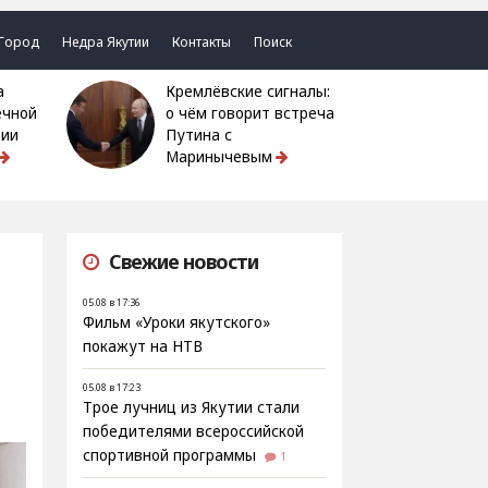
Город
Недра Якутии
Контакты
Поиск
Кремлёвские сигналы:
ечной
о чём говорит встреча
тии
Путина с
Маринычевым
Свежие новости
05.08 в 17:36
Фильм «Уроки якутского»
покажут на НТВ
05.08 в 17:23
Трое лучниц из Якутии стали
победителями всероссийской
спортивной программы
1