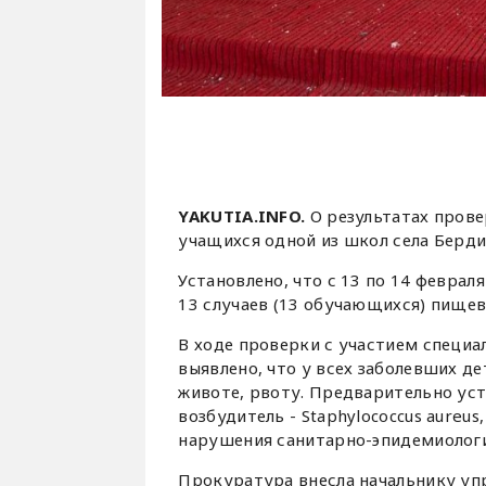
YAKUTIA.INFO.
О результатах пров
учащихся одной из школ села Берди
Установлено, что с 13 по 14 февра
13 случаев (13 обучающихся) пище
В ходе проверки с участием специ
выявлено, что у всех заболевших де
животе, рвоту. Предварительно уст
возбудитель - Staphylococcus aureu
нарушения санитарно-эпидемиологи
Прокуратура внесла начальнику уп