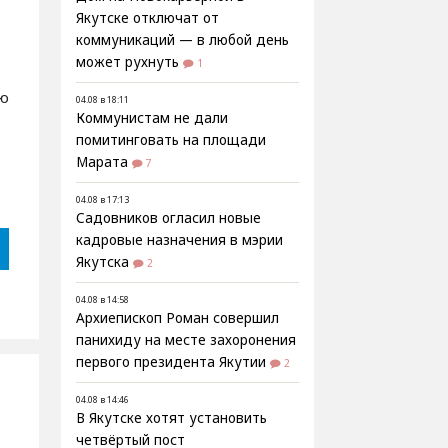
Якутске отключат от
коммуникаций — в любой день
может рухнуть
1
ю
04.08 в 18:11
Коммунистам не дали
помитинговать на площади
Марата
7
04.08 в 17:13
Садовников огласил новые
кадровые назначения в мэрии
Якутска
2
04.08 в 14:58
Архиепископ Роман совершил
панихиду на месте захоронения
первого президента Якутии
2
04.08 в 14:46
В Якутске хотят установить
четвёртый пост