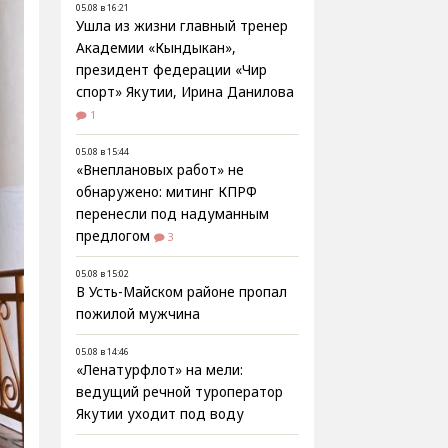
05.08 в 16:21
Ушла из жизни главный тренер
Академии «Кындыкан»,
президент федерации «Чир
спорт» Якутии, Ирина Данилова
1
05.08 в 15:44
«Внеплановых работ» не
обнаружено: митинг КПРФ
перенесли под надуманным
предлогом
3
05.08 в 15:02
В Усть-Майском районе пропал
пожилой мужчина
05.08 в 14:46
«Ленатурфлот» на мели:
ведущий речной туроператор
Якутии уходит под воду