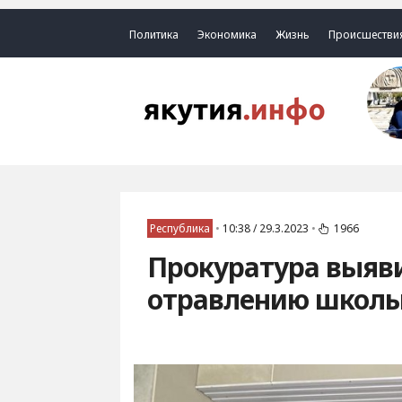
Политика
Экономика
Жизнь
Происшестви
Республика
•
10:38 / 29.3.2023
•
1966
Прокуратура выяв
отравлению школьн