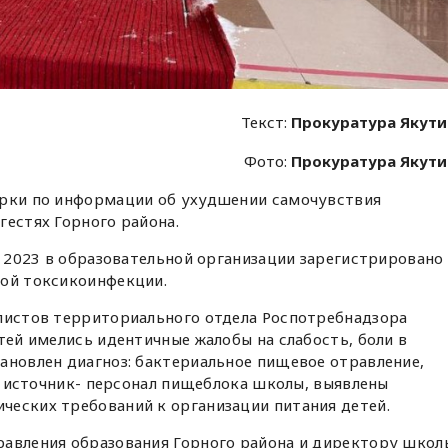
Текст:
Прокуратура Якут
Фото:
Прокуратура Якут
ерки по информации об ухудшении самочувствия
гестях Горного района.
ля 2023 в образовательной организации зарегистрировано
вой токсикоинфекции.
алистов территориального отдела Роспотребнадзора
тей имелись идентичные жалобы на слабость, боли в
ановлен диагноз: бактериальное пищевое отравление,
s, источник- персонал пищеблока школы, выявлены
ческих требований к организации питания детей.
равления образования Горного района и директору школ