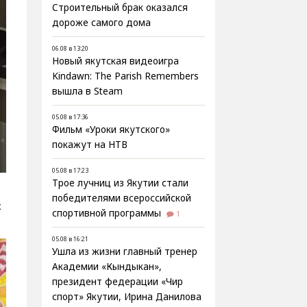
Строительный брак оказался
дороже самого дома
06.08 в 13:20
Новый якутская видеоигра
Kindawn: The Parish Remembers
вышла в Steam
05.08 в 17:36
Фильм «Уроки якутского»
покажут на НТВ
05.08 в 17:23
Трое лучниц из Якутии стали
победителями всероссийской
х
спортивной программы
1
05.08 в 16:21
Ушла из жизни главный тренер
Академии «Кындыкан»,
президент федерации «Чир
спорт» Якутии, Ирина Данилова