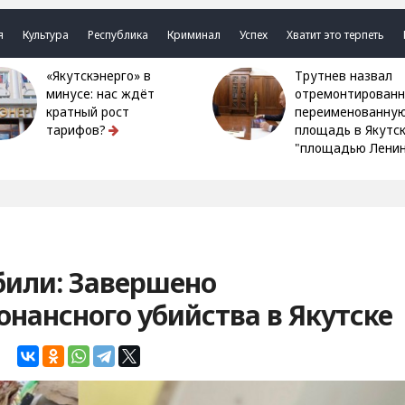
я
Культура
Республика
Криминал
Успех
Хватит это терпеть
«Якутскэнерго» в
Трутнев назвал
минусе: нас ждёт
отремонтированн
кратный рост
переименованну
тарифов?
площадь в Якутс
"площадью Ленин
били: Завершено
онансного убийства в Якутске