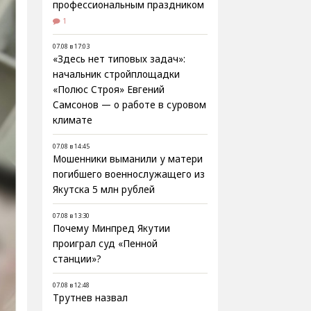
профессиональным праздником
1
07.08 в 17:03
«Здесь нет типовых задач»:
начальник стройплощадки
«Полюс Строя» Евгений
Самсонов — о работе в суровом
климате
07.08 в 14:45
Мошенники выманили у матери
погибшего военнослужащего из
Якутска 5 млн рублей
07.08 в 13:30
Почему Минпред Якутии
проиграл суд «Пенной
станции»?
07.08 в 12:48
Трутнев назвал