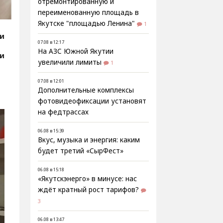
отремонтированную и
переименованную площадь в
Якутске "площадью Ленина"
1
ии
07.08 в 12:17
На АЗС Южной Якутии
ии
увеличили лимиты
1
07.08 в 12:01
Дополнительные комплексы
фотовидеофиксации установят
на федтрассах
06.08 в 15:39
Вкус, музыка и энергия: каким
будет третий «СырФест»
06.08 в 15:18
«Якутскэнерго» в минусе: нас
ждёт кратный рост тарифов?
3
06.08 в 13:47