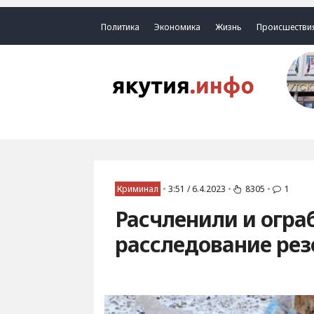
Политика
Экономика
Жизнь
Происшестви
Криминал
•
3:51 / 6.4.2023
•
8305
•
1
Расчленили и огра
расследование рез