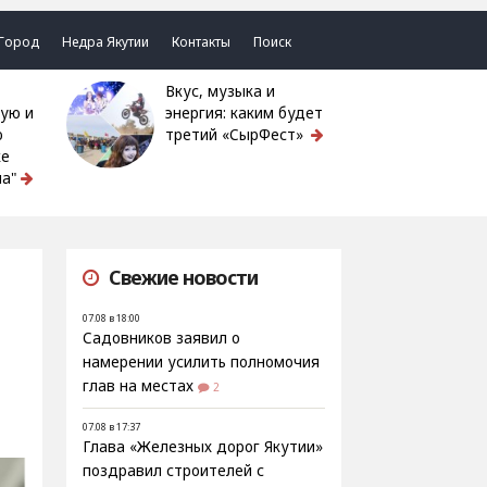
Город
Недра Якутии
Контакты
Поиск
Вкус, музыка и
ую и
энергия: каким будет
ю
третий «СырФест»
ке
а"
Свежие новости
07.08 в 18:00
Садовников заявил о
намерении усилить полномочия
глав на местах
2
07.08 в 17:37
Глава «Железных дорог Якутии»
поздравил строителей с