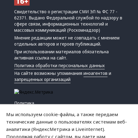
Свидетельство о регистрации СМИ ЭЛ № ФС 77 -
62371. Выдано Федеральной службой по надзору в
сфере связи, информационных технологий и
массовых коммуникаций (Роскомнадзор)
Мнение редакции может не совпадать с мнением
отдельных авторов и героев публикаций.
При использовании материалов обязательна
активная ссылка на сайт.
Политика обработки персональных данных
На сайте возможны упоминания
иноагентов
и
запрещенных организаций
Политика
Экономика
Мы используем cookie-файлы, а также передаем
Жизнь
технические данные о пользователях системам веб-
Происшествия
аналитики (ЯндексМетрика и Liveinternet).
Культура
Продолжая работу с сайтом, вы даете нам