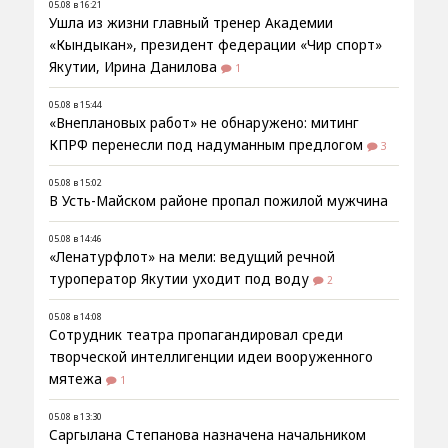
05.08 в 16:21
Ушла из жизни главный тренер Академии
«Кындыкан», президент федерации «Чир спорт»
Якутии, Ирина Данилова
1
05.08 в 15:44
«Внеплановых работ» не обнаружено: митинг
КПРФ перенесли под надуманным предлогом
3
05.08 в 15:02
В Усть-Майском районе пропал пожилой мужчина
05.08 в 14:46
«Ленатурфлот» на мели: ведущий речной
туроператор Якутии уходит под воду
2
05.08 в 14:08
Сотрудник театра пропагандировал среди
творческой интеллигенции идеи вооруженного
мятежа
1
05.08 в 13:30
Саргылана Степанова назначена начальником