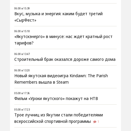
06.08 в 15:39
Вкус, музыка и энергия: каким будет третий
«СырФест»
06.08 в 15:18
«Якутскэнерго» в минусе: нас ждёт кратный рост
тарифов?
06.08 в 13:47
Строительный брак оказался дороже самого дома
06.08 в 13:20
Новый якутская видеоигра Kindawn: The Parish
Remembers вышла в Steam
05.08 в 17:36
Фильм «Уроки якутского» покажут на НТВ
05.08 в 17:23
Трое лучниц из Якутии стали победителями
всероссийской спортивной программы
1