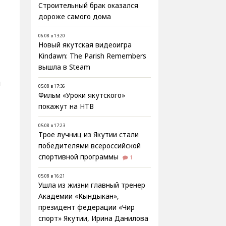
Строительный брак оказался
дороже самого дома
06.08 в 13:20
Новый якутская видеоигра
Kindawn: The Parish Remembers
вышла в Steam
и
05.08 в 17:36
Фильм «Уроки якутского»
покажут на НТВ
05.08 в 17:23
Трое лучниц из Якутии стали
победителями всероссийской
спортивной программы
1
05.08 в 16:21
Ушла из жизни главный тренер
Академии «Кындыкан»,
президент федерации «Чир
спорт» Якутии, Ирина Данилова