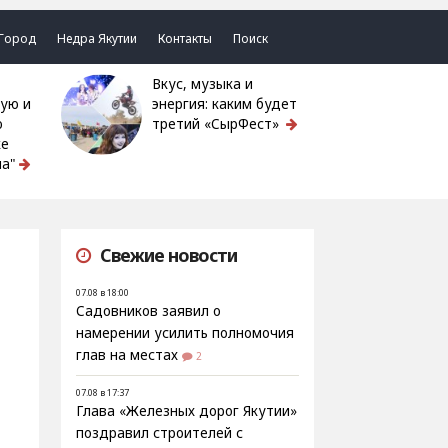
Город
Недра Якутии
Контакты
Поиск
Вкус, музыка и
ую и
энергия: каким будет
ю
третий «СырФест»
ке
а"
Свежие новости
07.08 в 18:00
Садовников заявил о
намерении усилить полномочия
глав на местах
2
07.08 в 17:37
Глава «Железных дорог Якутии»
поздравил строителей с