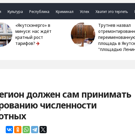
я
Культура
Республика
Криминал
Успех
Хватит это терпеть
«Якутскэнерго» в
Трутнев назвал
минусе: нас ждёт
отремонтированн
кратный рост
переименованну
тарифов?
площадь в Якутс
"площадью Ленин
Регион должен сам принимать
ированию численности
отных