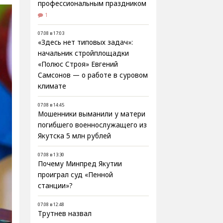
профессиональным праздником
1
07.08 в 17:03
«Здесь нет типовых задач»:
начальник стройплощадки
«Полюс Строя» Евгений
Самсонов — о работе в суровом
климате
07.08 в 14:45
Мошенники выманили у матери
погибшего военнослужащего из
Якутска 5 млн рублей
07.08 в 13:30
Почему Минпред Якутии
проиграл суд «Пенной
станции»?
07.08 в 12:48
Трутнев назвал