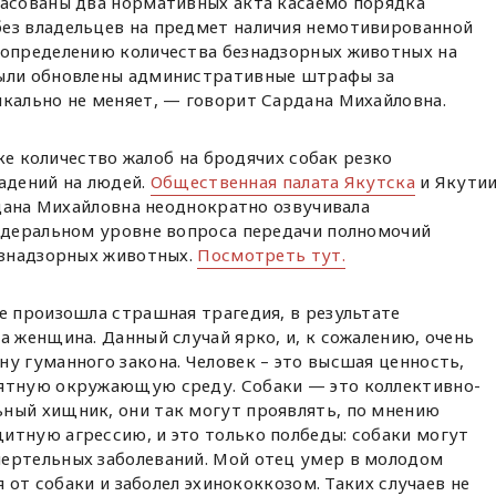
ласованы два нормативных акта касаемо порядка
ез владельцев на предмет наличия немотивированной
 определению количества безнадзорных животных на
были обновлены административные штрафы за
икально не меняет, — говорит Сардана Михайловна.
ке количество жалоб на бродячих собак резко
падений на людей.
Общественная палата Якутска
и Якути
дана Михайловна неоднократно озвучивала
деральном уровне вопроса передачи полномочий
езнадзорных животных.
Посмотреть тут.
е произошла страшная трагедия, в результате
а женщина. Данный случай ярко, и, к сожалению, очень
у гуманного закона. Человек – это высшая ценность,
иятную окружающую среду. Собаки — это коллективно-
ный хищник, они так могут проявлять, по мнению
итную агрессию, и это только полбеды: собаки могут
ертельных заболеваний. Мой отец умер в молодом
ся от собаки и заболел эхинококкозом. Таких случаев не