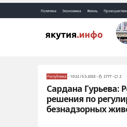
Политика
Экономика
Жизнь
Происшестви
Республика
•
10:22 / 5.5.2023
•
2777
•
2
Сардана Гурьева: 
решения по регул
безнадзорных жив