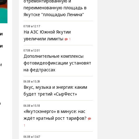
отремонтированную и
переименованную площадь в
Якутске "площадью Ленина"
07.08 в 12:17
На АЗС Южной Якутии
ти
увеличили лимиты
1
ти
07.08 в 12:01
Дополнительные комплексы
фотовидеофиксации установят
и
на федтрассах
06.08 в 15:39
Вкус, музыка и энергия: каким
будет третий «СырФест»
о
06.08 в 15:18
«Якутскэнерго» в минусе: нас
ждёт кратный рост тарифов?
1
06.08 в 13:47