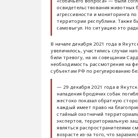
«собачьего вопроса» — были сог
освидетельствования животных б
агрессивности и мониторинга по
территории республики. Также 
самовыгул. Но ситуацию это рад
В начале декабря 2021 года в Якутс
увеличилось, участились случаи на
били тревогу, на их совещании Сар
необходимость рассмотрения на фе
субъектам РФ по регулированию б
— 29 декабря 2021 года в Якутск
нападения бродячих собак погибл
жестоко показал обратную сторон
каждый имеет право на благопр
стайный охотничий территориаль
экспертов, территориальную защ
являться распространителями см
возрасте из-за того, что заразил