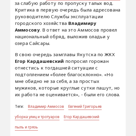
за слабую работу по пропуску талых вод.
Критика в первую очередь была адресована
руководителю Службы эксплуатации
городского хозяйства
Владимиру
Аммосову
. В ответ на это Аммосов провел
национальный обряд, выложив оладьи у
озера Сайсары.
В свою очередь замглавы Якутска по ЖКХ
Егор Кардашевский
попросил горожан
отнестись к тогдашней ситуации с
подтоплением «более благосклонно». «Но
мне обидно не за себя, а за простых
мужиков, которые круглые сутки пашут, но
их работа не оценивается», - были его слова.
Теги:
Владимир Аммосов
Евгений Григорьев
уборка улиц и тротуаров
Егор Кардашевский
пыль и грязь