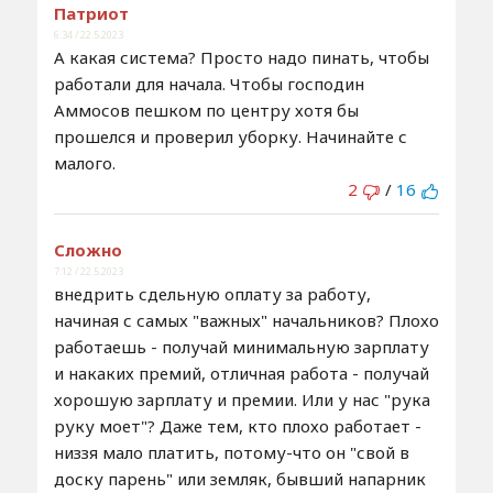
Патриот
6:34 / 22.5.2023
А какая система? Просто надо пинать, чтобы
работали для начала. Чтобы господин
Аммосов пешком по центру хотя бы
прошелся и проверил уборку. Начинайте с
малого.
2
/
16
Сложно
7:12 / 22.5.2023
внедрить сдельную оплату за работу,
начиная с самых "важных" начальников? Плохо
работаешь - получай минимальную зарплату
и накаких премий, отличная работа - получай
хорошую зарплату и премии. Или у нас "рука
руку моет"? Даже тем, кто плохо работает -
низзя мало платить, потому-что он "свой в
доску парень" или земляк, бывший напарник