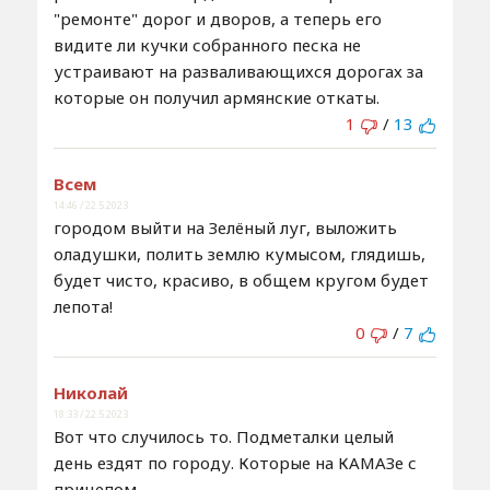
"ремонте" дорог и дворов, а теперь его
видите ли кучки собранного песка не
устраивают на разваливающихся дорогах за
которые он получил армянские откаты.
1
/
13
Всем
14:46 / 22.5.2023
городом выйти на Зелёный луг, выложить
оладушки, полить землю кумысом, глядишь,
будет чисто, красиво, в общем кругом будет
лепота!
0
/
7
Николай
18:33 / 22.5.2023
Вот что случилось то. Подметалки целый
день ездят по городу. Которые на КАМАЗе с
прицепом