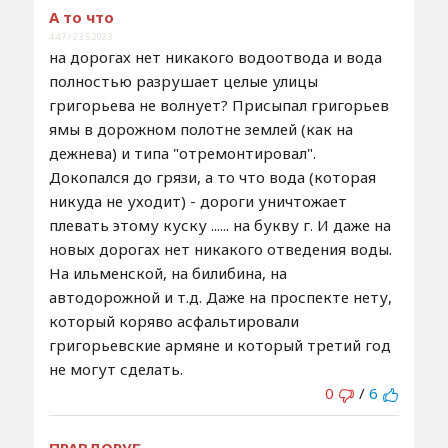
А то что
4:47 / 23.5.2023
на дорогах нет никакого водоотвода и вода
полностью разрушает целые улицы
григорьева не волнует? Присыпал григорьев
ямы в дорожном полотне землей (как на
дежнева) и типа "отремонтировал".
Докопался до грязи, а то что вода (которая
никуда не уходит) - дороги уничтожает
плевать этому куску ...... на букву г. И даже на
новых дорогах нет никакого отведения воды.
На ильменской, на билибина, на
автодорожной и т.д. Даже на проспекте нету,
который коряво асфальтировали
григорьевские армяне и который третий год
не могут сделать.
0
/
6