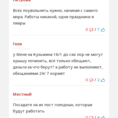
2:15 / 23.5.2023
Всех поувольнять нужно, начиная с самого
мэра. Работы никакой, одни праздники и
пиары
0
/
7
Геля
2:17 / 23.5.2023
у Меня на Кузьмина 16/1 до сих пор не могут
крышу починить, всё только обещают,
деньги за что берут? а работу не выполняют,
обещаниями 24/ 7 кормят
0
/
2
Местный
3:52 / 23.5.2023
Посадите на их пост голодных, которые
будут работать
0
/
4