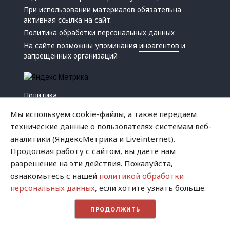
При использовании материалов обязательна
активная ссылка на сайт.
Политика обработки персональных данных
На сайте возможны упоминания
иноагентов
и
запрещенных организаций
Политика
Экономика
Мы используем cookie-файлы, а также передаем
Жизнь
технические данные о пользователях системам веб-
Происшествия
аналитики (ЯндексМетрика и Liveinternet).
Культура
Продолжая работу с сайтом, вы даете нам
Республика
разрешение на эти действия. Пожалуйста,
Криминал
ознакомьтесь с нашей
политикой обработки
Успех
персональных данных
, если хотите узнать больше.
Хватит это терпеть
ПРОДОЛЖИТЬ
Город