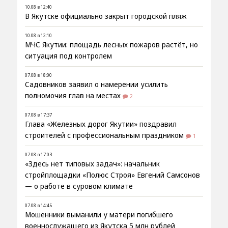
10.08 в 12:40
В Якутске официально закрыт городской пляж
10.08 в 12:10
МЧС Якутии: площадь лесных пожаров растёт, но
ситуация под контролем
07.08 в 18:00
Садовников заявил о намерении усилить
полномочия глав на местах
2
07.08 в 17:37
Глава «Железных дорог Якутии» поздравил
строителей с профессиональным праздником
1
07.08 в 17:03
«Здесь нет типовых задач»: начальник
стройплощадки «Полюс Строя» Евгений Самсонов
— о работе в суровом климате
07.08 в 14:45
Мошенники выманили у матери погибшего
военнослужащего из Якутска 5 млн рублей