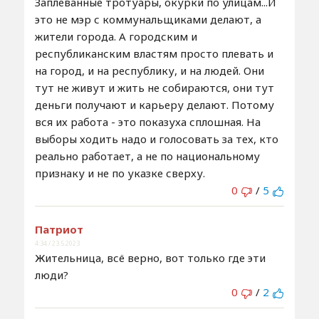
Заплеванные тротуары, окурки по улицам...И
это не мэр с коммунальщиками делают, а
жители города. А городским и
республиканским властям просто плевать и
на город, и на республику, и на людей. Они
тут не живут и жить не собираются, они тут
деньги получают и карьеру делают. Потому
вся их работа - это показуха сплошная. На
выборы ходить надо и голосовать за тех, кто
реально работает, а не по национальному
признаку и не по указке сверху.
0
/
5
Патриот
4:34 / 23.5.2023
Жительница, всё верно, вот только где эти
люди?
0
/
2