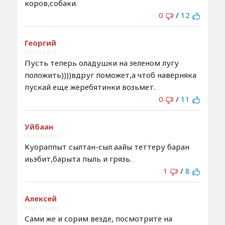
коров,собаки.
0
/
12
Георгий
9:25 / 22.5.2023
Пусть теперь оладушки на зеленом лугу
положить))))вдруг поможет,а чтоб наверняка
пускай еще жеребятинки возьмет.
0
/
11
Уйбаан
10:25 / 22.5.2023
Куораппыт сылтан-сыл аайы теттеру баран
иьэбит,барыта пыль и грязь.
1
/
8
Алексей
13:04 / 22.5.2023
Сами же и сорим везде, посмотрите на