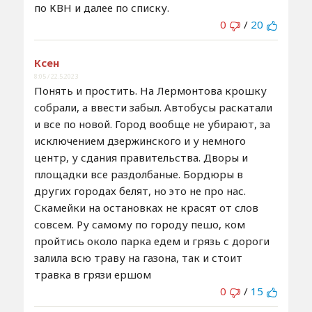
по КВН и далее по списку.
0
/
20
Ксен
8:05 / 22.5.2023
Понять и простить. На Лермонтова крошку
собрали, а ввести забыл. Автобусы раскатали
и все по новой. Город вообще не убирают, за
исключением дзержинского и у немного
центр, у сдания правительства. Дворы и
площадки все раздолбаные. Бордюры в
других городах белят, но это не про нас.
Скамейки на остановках не красят от слов
совсем. Ру самому по городу пешо, ком
пройтись около парка едем и грязь с дороги
залила всю траву на газона, так и стоит
травка в грязи ершом
0
/
15