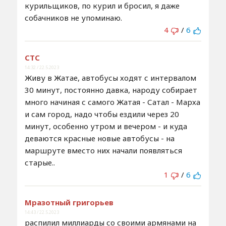
курильщиков, по курил и бросил, я даже
собачников не упоминаю.
4
/
6
СТС
14:32 / 22.5.2023
Живу в Жатае, автобусы ходят с интервалом
30 минут, постоянно давка, народу собирает
много начиная с самого Жатая - Сатал - Марха
и сам город, надо чтобы ездили через 20
минут, особенно утром и вечером - и куда
деваются красные новые автобусы - на
маршруте вместо них начали появляться
старые..
1
/
6
Мразотный григорьев
14:43 / 22.5.2023
распилил миллиарды со своими армянами на