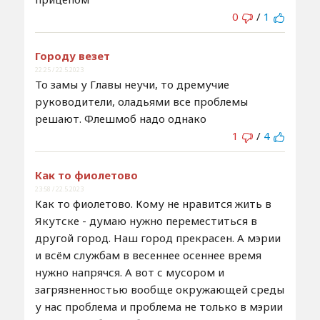
0
/
1
Городу везет
22:25 / 22.5.2023
То замы у Главы неучи, то дремучие
руководители, оладьями все проблемы
решают. Флешмоб надо однако
1
/
4
Как то фиолетово
23:58 / 22.5.2023
Как то фиолетово. Кому не нравится жить в
Якутске - думаю нужно переместиться в
другой город. Наш город прекрасен. А мэрии
и всём службам в весеннее осеннее время
нужно напрячся. А вот с мусором и
загрязненностью вообще окружающей среды
у нас проблема и проблема не только в мэрии