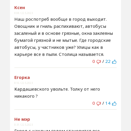
Ксен
8:08 / 22.5.2023
Наш роспотреб вообще в город выходит.
Овощник и гниль распихивают, автобусы
засаленый и в основе грязные, окна заклеяны
бумагой грязной и не мытые. Где городские
автобусы, у частников уже? Улицы как в
карьере все в пыли. Столица называется.
0
/
22
Егорка
8:16 / 22.5.2023
Кардашевского увольте. Толку от него
никакого ?
0
/
14
Не мэр
8:31 / 22.5.2023
Город с каждым годом становится все