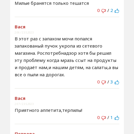
Милые бранятся только тешатся
0
/
2
Вася
2:06 / 23.5.2023
В этот раз с запахом мочи попался
запакованый пучок укропа из сетевого
магазина. Роспотребнадзор хотя бы решил
эту проблему когда мразь ссыт на продукты
и продаёт нам,и нашим детям, на салаты,а вы
все о пыли на дорогах.
0
/
3
Вася
2:07 / 23.5.2023
Приятного аппетита,терпилы!
0
/
1
Петрова