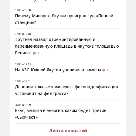
07.08 в 13:30
Почему Минпред Якутии проиграл суд «Пенной
станции»?
07.08 в 12:48
Трутнев назвал отремонтированную и
переименованную площадь в Якутске "площадью
Ленина"
3
07.08 в 12:17
На АЗС Южной Якутии увеличили лимиты
1
07.08 в 12:01
Дополнительные комплексы фотовидеофиксации
установят на федтрассах
06.08 в 15:39
Вкус, музыка и энергия: каким будет третий
«СырФест»
Лента новостей