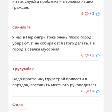
и этих служб а проблема и в головах наших
граждан.
9
/
3
Синильга
1:18 / 23.5.2023
У нас в Нерюнгри тоже очень плохо город
убирают. И не собираются этого делать. Не
город а свалка мусорная
0
/
3
Трусумбек
1:27 / 23.5.2023
Надо просто Якутдурстрой привести в
порядок, поставить местного руководителя.
0
/
4
Филя
1:35 / 23.5.2023