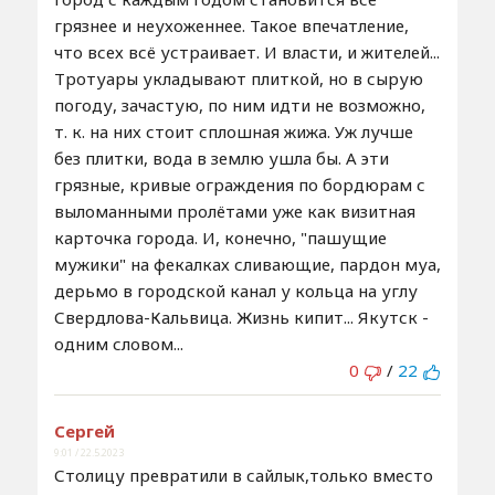
грязнее и неухоженнее. Такое впечатление,
что всех всё устраивает. И власти, и жителей...
Тротуары укладывают плиткой, но в сырую
погоду, зачастую, по ним идти не возможно,
т. к. на них стоит сплошная жижа. Уж лучше
без плитки, вода в землю ушла бы. А эти
грязные, кривые ограждения по бордюрам с
выломанными пролётами уже как визитная
карточка города. И, конечно, "пашущие
мужики" на фекалках сливающие, пардон муа,
дерьмо в городской канал у кольца на углу
Свердлова-Кальвица. Жизнь кипит... Якутск -
одним словом...
0
/
22
Сергей
9:01 / 22.5.2023
Столицу превратили в сайлык,только вместо