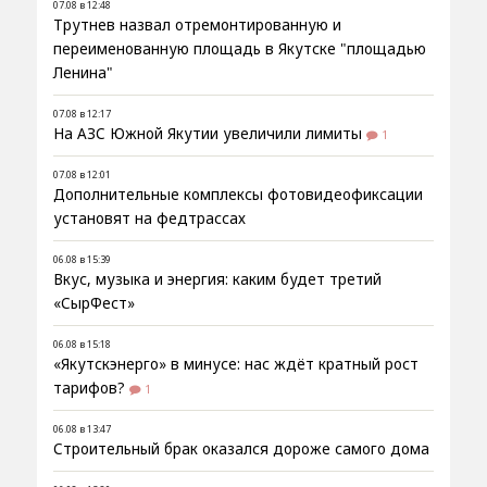
07.08 в 12:48
Трутнев назвал отремонтированную и
переименованную площадь в Якутске "площадью
Ленина"
07.08 в 12:17
На АЗС Южной Якутии увеличили лимиты
1
07.08 в 12:01
Дополнительные комплексы фотовидеофиксации
установят на федтрассах
06.08 в 15:39
Вкус, музыка и энергия: каким будет третий
«СырФест»
06.08 в 15:18
«Якутскэнерго» в минусе: нас ждёт кратный рост
тарифов?
1
06.08 в 13:47
Строительный брак оказался дороже самого дома