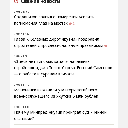
Свежие новости
07.08 в 18:00
Садовников заявил о намерении усилить
полномочия глав на местах
2
07.08 в 17:37
Глава «Железных дорог Якутии» поздравил
строителей с профессиональным праздником
1
07.08 в 17:03
«Здесь нет типовых задач»: начальник
стройплощадки «Полюс Строя» Евгений Самсонов
— о работе в суровом климате
07.08 в 14:45
Мошенники выманили у матери погибшего
военнослужащего из Якутска 5 млн рублей
07.08 в 13:30
Почему Минпред Якутии проиграл суд «Пенной
станции»?