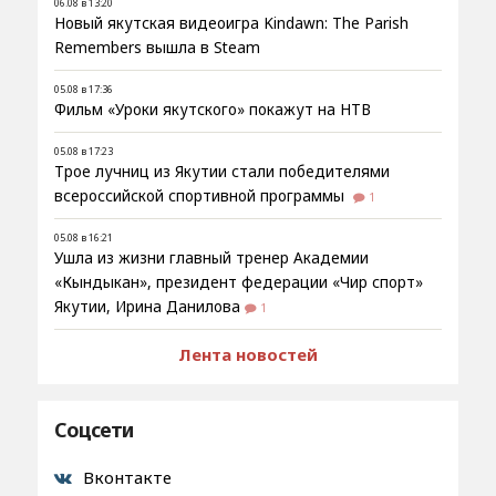
06.08 в 13:20
Новый якутская видеоигра Kindawn: The Parish
Remembers вышла в Steam
05.08 в 17:36
Фильм «Уроки якутского» покажут на НТВ
05.08 в 17:23
Трое лучниц из Якутии стали победителями
всероссийской спортивной программы
1
05.08 в 16:21
Ушла из жизни главный тренер Академии
«Кындыкан», президент федерации «Чир спорт»
Якутии, Ирина Данилова
1
Лента новостей
Соцсети
Вконтакте