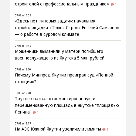
строителей с профессиональным праздником
1
07.08 в 17:03
«Здесь нет типовых задач»: начальник
стройплощадки «Полюс Строя» Евгений Самсонов
— о работе в суровом климате
07.08 в 14:45
Мошенники выманили у матери погибшего
военнослужащего из Якутска 5 млн рублей
07.08 в 13:30
Почему Минпред Якутии проиграл суд «Пенной
станции»?
07.08 в 12:48
Трутнев назвал отремонтированную и
переименованную площадь в Якутске "площадью
Ленина"
1
07.08 в 12:17
На АЗС Южной Якутии увеличили лимиты
1