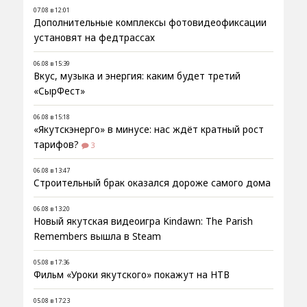
07.08 в 12:01
Дополнительные комплексы фотовидеофиксации
установят на федтрассах
06.08 в 15:39
Вкус, музыка и энергия: каким будет третий
«СырФест»
06.08 в 15:18
«Якутскэнерго» в минусе: нас ждёт кратный рост
тарифов?
3
06.08 в 13:47
Строительный брак оказался дороже самого дома
06.08 в 13:20
Новый якутская видеоигра Kindawn: The Parish
Remembers вышла в Steam
05.08 в 17:36
Фильм «Уроки якутского» покажут на НТВ
05.08 в 17:23