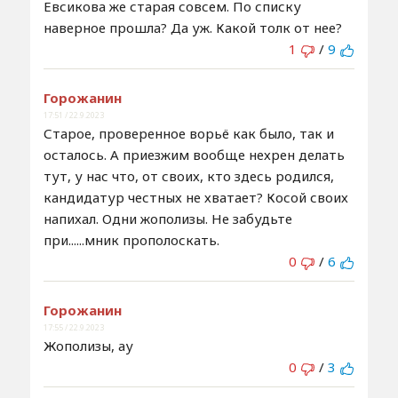
Евсикова же старая совсем. По списку
наверное прошла? Да уж. Какой толк от нее?
1
/
9
Горожанин
17:51 / 22.9.2023
Старое, проверенное ворьё как было, так и
осталось. А приезжим вообще нехрен делать
тут, у нас что, от своих, кто здесь родился,
кандидатур честных не хватает? Косой своих
напихал. Одни жополизы. Не забудьте
при......мник прополоскать.
0
/
6
Горожанин
17:55 / 22.9.2023
Жополизы, ау
0
/
3