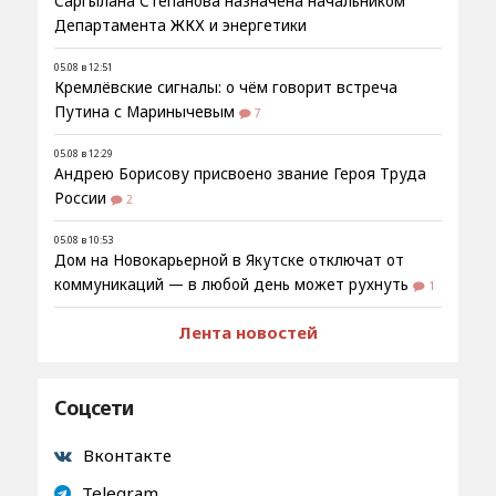
Саргылана Степанова назначена начальником
Департамента ЖКХ и энергетики
05.08 в 12:51
Кремлёвские сигналы: о чём говорит встреча
Путина с Маринычевым
7
05.08 в 12:29
Андрею Борисову присвоено звание Героя Труда
России
2
05.08 в 10:53
Дом на Новокарьерной в Якутске отключат от
коммуникаций — в любой день может рухнуть
1
Лента новостей
Соцсети
Вконтакте
Telegram