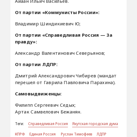
Айаан Ильич Васильев.
От партии «Коммунисты России»:
Владимир Шиндикиевич Ю;
От партии «Справедливая Россия — 3а
правду»:
Александр Валентинович Северьянов;
От партии ЛДПР:
Дмитрий Александрович Чибирев (мандат
перешел от Гаврила Павловича Парахина).
Самовыдвиженцы
:
Филипп Сергеевич Седых;
Артак Самвелович Бежанян.
Теги:
Справедливая Россия
Якутская городская дума
КПРФ
Единая Россия
Руслан Тимофеев
ЛДПР