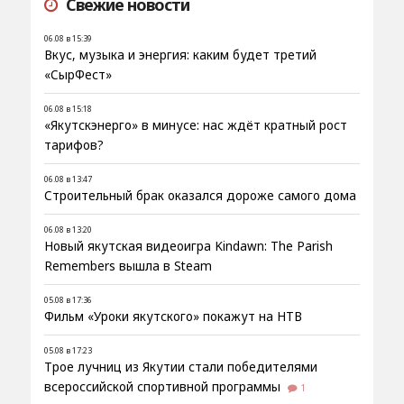
Свежие новости
06.08 в 15:39
Вкус, музыка и энергия: каким будет третий
«СырФест»
06.08 в 15:18
«Якутскэнерго» в минусе: нас ждёт кратный рост
тарифов?
06.08 в 13:47
Строительный брак оказался дороже самого дома
06.08 в 13:20
Новый якутская видеоигра Kindawn: The Parish
Remembers вышла в Steam
05.08 в 17:36
Фильм «Уроки якутского» покажут на НТВ
05.08 в 17:23
Трое лучниц из Якутии стали победителями
всероссийской спортивной программы
1