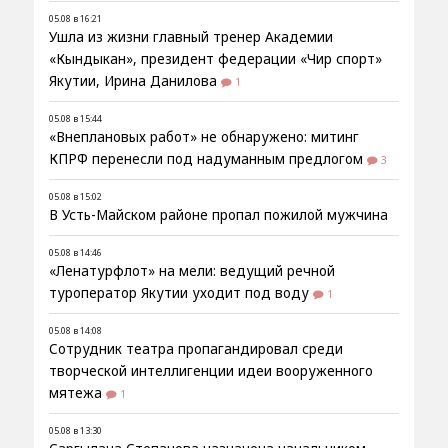
05.08 в 16:21
Ушла из жизни главный тренер Академии
«Кындыкан», президент федерации «Чир спорт»
Якутии, Ирина Данилова
1
05.08 в 15:44
«Внеплановых работ» не обнаружено: митинг
КПРФ перенесли под надуманным предлогом
3
05.08 в 15:02
В Усть-Майском районе пропал пожилой мужчина
05.08 в 14:46
«Ленатурфлот» на мели: ведущий речной
туроператор Якутии уходит под воду
1
05.08 в 14:08
Сотрудник театра пропагандировал среди
творческой интеллигенции идеи вооруженного
мятежа
1
05.08 в 13:30