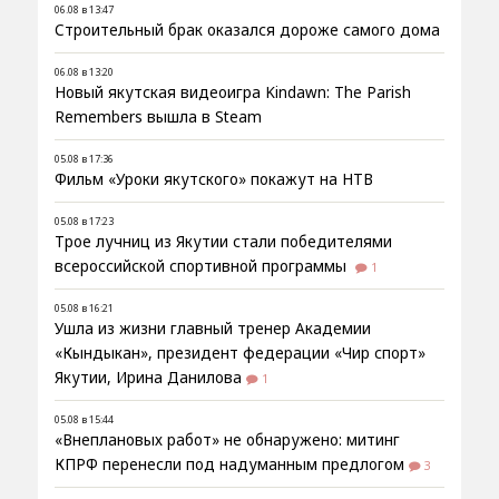
06.08 в 13:47
Строительный брак оказался дороже самого дома
06.08 в 13:20
Новый якутская видеоигра Kindawn: The Parish
Remembers вышла в Steam
05.08 в 17:36
Фильм «Уроки якутского» покажут на НТВ
05.08 в 17:23
Трое лучниц из Якутии стали победителями
всероссийской спортивной программы
1
05.08 в 16:21
Ушла из жизни главный тренер Академии
«Кындыкан», президент федерации «Чир спорт»
Якутии, Ирина Данилова
1
05.08 в 15:44
«Внеплановых работ» не обнаружено: митинг
КПРФ перенесли под надуманным предлогом
3