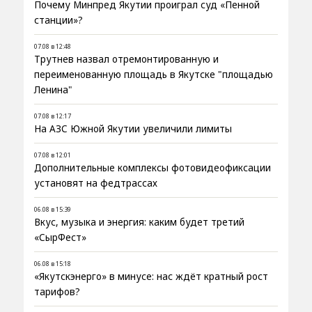
Почему Минпред Якутии проиграл суд «Пенной
станции»?
07.08 в 12:48
Трутнев назвал отремонтированную и
переименованную площадь в Якутске "площадью
Ленина"
07.08 в 12:17
На АЗС Южной Якутии увеличили лимиты
07.08 в 12:01
Дополнительные комплексы фотовидеофиксации
установят на федтрассах
06.08 в 15:39
Вкус, музыка и энергия: каким будет третий
«СырФест»
06.08 в 15:18
«Якутскэнерго» в минусе: нас ждёт кратный рост
тарифов?