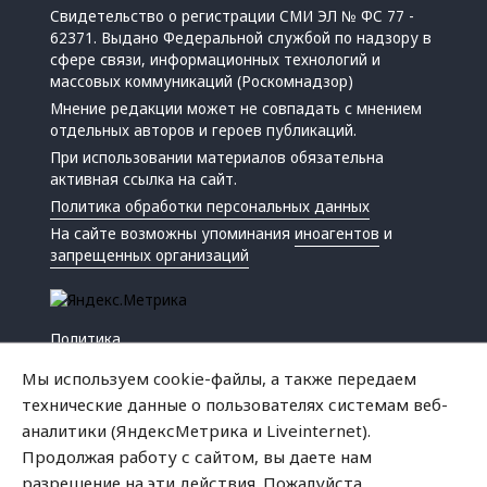
Свидетельство о регистрации СМИ ЭЛ № ФС 77 -
62371. Выдано Федеральной службой по надзору в
сфере связи, информационных технологий и
массовых коммуникаций (Роскомнадзор)
Мнение редакции может не совпадать с мнением
отдельных авторов и героев публикаций.
При использовании материалов обязательна
активная ссылка на сайт.
Политика обработки персональных данных
На сайте возможны упоминания
иноагентов
и
запрещенных организаций
Политика
Экономика
Мы используем cookie-файлы, а также передаем
Жизнь
технические данные о пользователях системам веб-
Происшествия
аналитики (ЯндексМетрика и Liveinternet).
Культура
Продолжая работу с сайтом, вы даете нам
Республика
разрешение на эти действия. Пожалуйста,