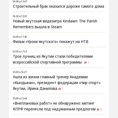
06.08 в 13:47
Строительный брак оказался дороже самого дома
06.08 в 13:20
Новый якутская видеоигра Kindawn: The Parish
Remembers вышла в Steam
05.08 в 17:36
Фильм «Уроки якутского» покажут на НТВ
05.08 в 17:23
Трое лучниц из Якутии стали победителями
всероссийской спортивной программы
1
05.08 в 16:21
Ушла из жизни главный тренер Академии
«Кындыкан», президент федерации «Чир спорт»
Якутии, Ирина Данилова
1
05.08 в 15:44
«Внеплановых работ» не обнаружено: митинг
КПРФ перенесли под надуманным предлогом
3