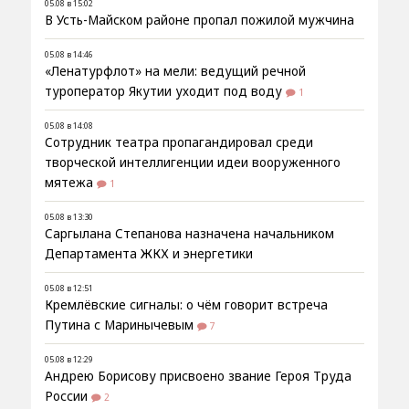
05.08 в 15:02
В Усть-Майском районе пропал пожилой мужчина
05.08 в 14:46
«Ленатурфлот» на мели: ведущий речной
туроператор Якутии уходит под воду
1
05.08 в 14:08
Сотрудник театра пропагандировал среди
творческой интеллигенции идеи вооруженного
мятежа
1
05.08 в 13:30
Саргылана Степанова назначена начальником
Департамента ЖКХ и энергетики
05.08 в 12:51
Кремлёвские сигналы: о чём говорит встреча
Путина с Маринычевым
7
05.08 в 12:29
Андрею Борисову присвоено звание Героя Труда
России
2