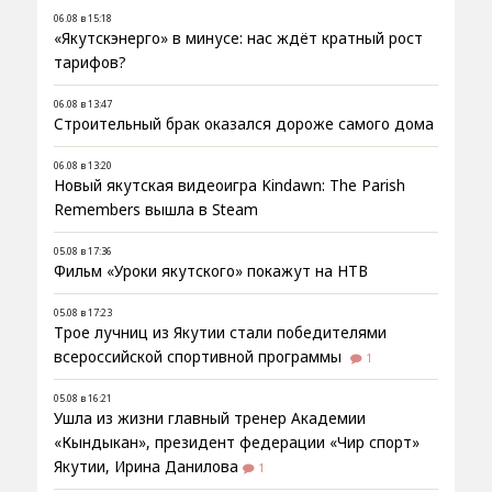
06.08 в 15:18
«Якутскэнерго» в минусе: нас ждёт кратный рост
тарифов?
06.08 в 13:47
Строительный брак оказался дороже самого дома
06.08 в 13:20
Новый якутская видеоигра Kindawn: The Parish
Remembers вышла в Steam
05.08 в 17:36
Фильм «Уроки якутского» покажут на НТВ
05.08 в 17:23
Трое лучниц из Якутии стали победителями
всероссийской спортивной программы
1
05.08 в 16:21
Ушла из жизни главный тренер Академии
«Кындыкан», президент федерации «Чир спорт»
Якутии, Ирина Данилова
1