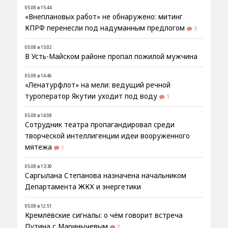
05.08 в 15:44
«Внеплановых работ» не обнаружено: митинг
КПРФ перенесли под надуманным предлогом
3
05.08 в 15:02
В Усть-Майском районе пропал пожилой мужчина
05.08 в 14:46
«Ленатурфлот» на мели: ведущий речной
туроператор Якутии уходит под воду
1
05.08 в 14:08
Сотрудник театра пропагандировал среди
творческой интеллигенции идеи вооруженного
мятежа
1
05.08 в 13:30
Саргылана Степанова назначена начальником
Департамента ЖКХ и энергетики
05.08 в 12:51
Кремлёвские сигналы: о чём говорит встреча
Путина с Маринычевым
7