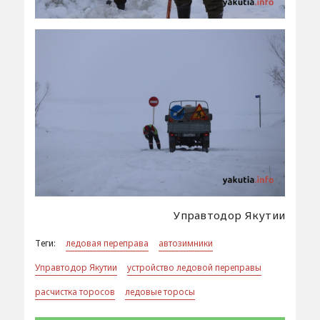
Управтодор Якутии
Теги:
ледовая переправа
автозимники
Управтодор Якутии
устройство ледовой переправы
расчистка торосов
ледовые торосы