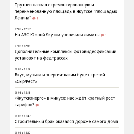
Трутнев назвал отремонтированную и
переименованную площадь в Якутске "площадью
Ленина"
1
07.08 в 12:17
На АЗС Южной Якутии увеличили лимиты
1
07.08 в 12:01
Дополнительные комплексы фотовидеофиксации
установят на федтрассах
06.08 в 15:39
Вкус, музыка и энергия: каким будет третий
«СырФест»
06.08 в 15:18
«Якутскэнерго» в минусе: нас ждёт кратный рост
тарифов?
3
06.08 в 13:47
Строительный брак оказался дороже самого дома
06.08 в 13:20