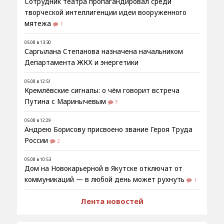
Сотрудник театра пропагандировал среди
творческой интеллигенции идеи вооруженного
мятежа
1
05.08 в 13:30
Саргылана Степанова назначена начальником
Департамента ЖКХ и энергетики
05.08 в 12:51
Кремлёвские сигналы: о чём говорит встреча
Путина с Маринычевым
7
05.08 в 12:29
Андрею Борисову присвоено звание Героя Труда
России
2
05.08 в 10:53
Дом на Новокарьерной в Якутске отключат от
коммуникаций — в любой день может рухнуть
1
Лента новостей