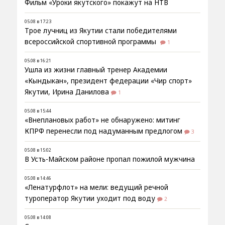
Фильм «Уроки якутского» покажут на НТВ
05.08 в 17:23
Трое лучниц из Якутии стали победителями
всероссийской спортивной программы
1
05.08 в 16:21
Ушла из жизни главный тренер Академии
«Кындыкан», президент федерации «Чир спорт»
Якутии, Ирина Данилова
1
05.08 в 15:44
«Внеплановых работ» не обнаружено: митинг
КПРФ перенесли под надуманным предлогом
3
05.08 в 15:02
В Усть-Майском районе пропал пожилой мужчина
05.08 в 14:46
«Ленатурфлот» на мели: ведущий речной
туроператор Якутии уходит под воду
2
05.08 в 14:08