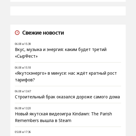
Свежие новости
06.08 в 15:39
Вкус, музыка и энергия: каким будет третий
«СырФест»
06.08 в 15:18
«Якутскэнерго» в минусе: нас ждёт кратный рост
тарифов?
06.08 в 13:47
Строительный брак оказался дороже самого дома
06.08 в 13:20
Новый якутская видеоигра Kindawn: The Parish
Remembers вышла в Steam
05.08 в 17:36