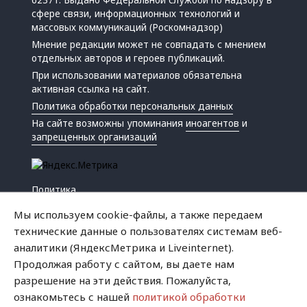
62371. Выдано Федеральной службой по надзору в
сфере связи, информационных технологий и
массовых коммуникаций (Роскомнадзор)
Мнение редакции может не совпадать с мнением
отдельных авторов и героев публикаций.
При использовании материалов обязательна
активная ссылка на сайт.
Политика обработки персональных данных
На сайте возможны упоминания
иноагентов
и
запрещенных организаций
Политика
Экономика
Мы используем cookie-файлы, а также передаем
Жизнь
технические данные о пользователях системам веб-
Происшествия
аналитики (ЯндексМетрика и Liveinternet).
Культура
Продолжая работу с сайтом, вы даете нам
Республика
разрешение на эти действия. Пожалуйста,
Криминал
ознакомьтесь с нашей
политикой обработки