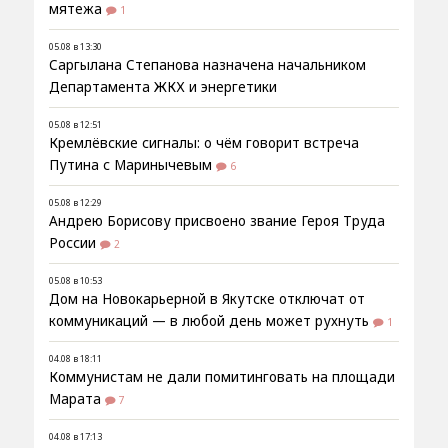
мятежа
1
05.08 в 13:30
Саргылана Степанова назначена начальником
Департамента ЖКХ и энергетики
05.08 в 12:51
Кремлёвские сигналы: о чём говорит встреча
Путина с Маринычевым
6
05.08 в 12:29
Андрею Борисову присвоено звание Героя Труда
России
2
05.08 в 10:53
Дом на Новокарьерной в Якутске отключат от
коммуникаций — в любой день может рухнуть
1
04.08 в 18:11
Коммунистам не дали помитинговать на площади
Марата
7
04.08 в 17:13