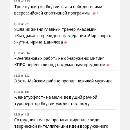
05.08 в 17:23
Трое лучниц из Якутии стали победителями
всероссийской спортивной программы
1
05.08 в 16:21
Ушла из жизни главный тренер Академии
«Кындыкан», президент федерации «Чир спорт»
Якутии, Ирина Данилова
1
05.08 в 15:44
«Внеплановых работ» не обнаружено: митинг
КПРФ перенесли под надуманным предлогом
3
05.08 в 15:02
В Усть-Майском районе пропал пожилой мужчина
05.08 в 14:46
«Ленатурфлот» на мели: ведущий речной
туроператор Якутии уходит под воду
05.08 в 14:08
Сотрудник театра пропагандировал среди
творческой интеллигенции идеи вооруженного