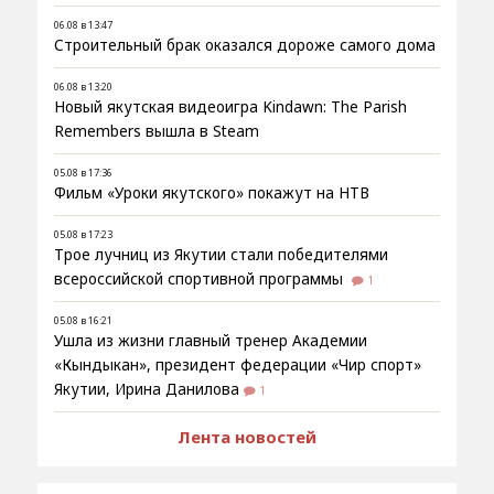
06.08 в 13:47
Строительный брак оказался дороже самого дома
06.08 в 13:20
Новый якутская видеоигра Kindawn: The Parish
Remembers вышла в Steam
05.08 в 17:36
Фильм «Уроки якутского» покажут на НТВ
05.08 в 17:23
Трое лучниц из Якутии стали победителями
всероссийской спортивной программы
1
05.08 в 16:21
Ушла из жизни главный тренер Академии
«Кындыкан», президент федерации «Чир спорт»
Якутии, Ирина Данилова
1
Лента новостей