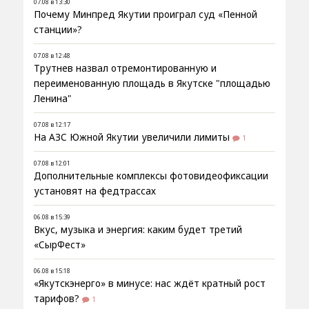
07.08 в 13:30
Почему Минпред Якутии проиграл суд «Пенной
станции»?
07.08 в 12:48
Трутнев назвал отремонтированную и
переименованную площадь в Якутске "площадью
Ленина"
07.08 в 12:17
На АЗС Южной Якутии увеличили лимиты
1
07.08 в 12:01
Дополнительные комплексы фотовидеофиксации
установят на федтрассах
06.08 в 15:39
Вкус, музыка и энергия: каким будет третий
«СырФест»
06.08 в 15:18
«Якутскэнерго» в минусе: нас ждёт кратный рост
тарифов?
1