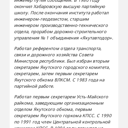
окончил Хабаровскую высшую партийную
школу. После окончания института работал
инженером-геодезистом, старшим
инженером производственно-технического
отдела, прорабом дорожно-строительного
управления № 1 объединения «Якутавтодор».
Работал референтом отдела транспорта,
связи и дорожного хозяйства Совета
Министров республики. Был избран вторым
секретарем Якутского городского комитета,
секретарем, затем первым секретарем
Якутского обкома ВЛКСМ. С 1983 года на
партийной работе.
Работал первым секретарем Усть-Майского
райкома, заведующим организационным
отделом Якутского обкома, первым
секретарем Якутского горкома КПСС. С 1990
по 1991 год член Центральной контрольной
комиссии КПСС. В 1991 году вернулся на