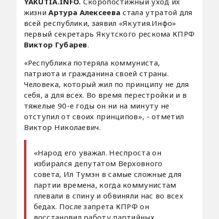
YAKUTIA.INFO.
Скоропостижный уход их
жизни
Артура Алексеева
стала утратой для
всей республики, заявил «Якутия.Инфо»
первый секретарь Якутского рескома КПРФ
Виктор Губарев
.
«Республика потеряла коммуниста,
патриота и гражданина своей страны.
Человека, который жил по принципу не для
себя, а для всех. Во время перестройки и в
тяжелые 90-е годы он ни на минуту не
отступил от своих принципов», - отметил
Виктор Николаевич.
«Народ его уважал. Неспроста он
избирался депутатом Верховного
совета, Ил Тумэн в самые сложные для
партии времена, когда коммунистам
плевали в спину и обвиняли нас во всех
бедах. После запрета КПРФ он
восстановил работу партийных