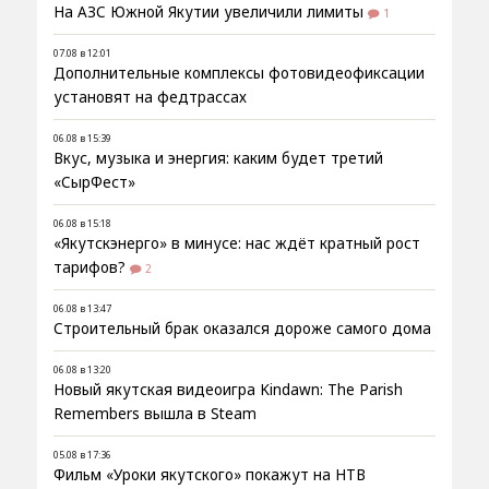
На АЗС Южной Якутии увеличили лимиты
1
07.08 в 12:01
Дополнительные комплексы фотовидеофиксации
установят на федтрассах
06.08 в 15:39
Вкус, музыка и энергия: каким будет третий
«СырФест»
06.08 в 15:18
«Якутскэнерго» в минусе: нас ждёт кратный рост
тарифов?
2
06.08 в 13:47
Строительный брак оказался дороже самого дома
06.08 в 13:20
Новый якутская видеоигра Kindawn: The Parish
Remembers вышла в Steam
05.08 в 17:36
Фильм «Уроки якутского» покажут на НТВ