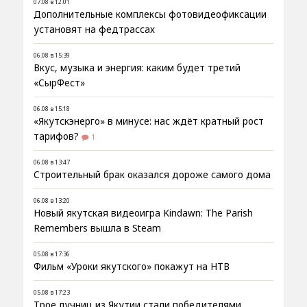
07.08 в 12:01
Дополнительные комплексы фотовидеофиксации
установят на федтрассах
06.08 в 15:39
Вкус, музыка и энергия: каким будет третий
«СырФест»
06.08 в 15:18
«Якутскэнерго» в минусе: нас ждёт кратный рост
тарифов?
1
06.08 в 13:47
Строительный брак оказался дороже самого дома
06.08 в 13:20
Новый якутская видеоигра Kindawn: The Parish
Remembers вышла в Steam
05.08 в 17:36
Фильм «Уроки якутского» покажут на НТВ
05.08 в 17:23
Трое лучниц из Якутии стали победителями