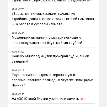
строителей с профессиональным праздником
1
07.08 в 17:03
«Здесь нет типовых задач»: начальник
стройплощадки «Полюс Строя» Евгений Самсонов
— о работе в суровом климате
07.08 в 14:45
Мошенники выманили у матери погибшего
военнослужащего из Якутска 5 млн рублей
07.08 в 13:30
Почему Минпред Якутии проиграл суд «Пенной
станции»?
07.08 в 12:48
Трутнев назвал отремонтированную и
переименованную площадь в Якутске "площадью
Ленина"
07.08 в 12:17
На АЗС Южной Якутии увеличили лимиты
1