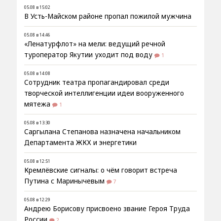
05.08 в 15:02
В Усть-Майском районе пропал пожилой мужчина
05.08 в 14:46
«Ленатурфлот» на мели: ведущий речной
туроператор Якутии уходит под воду
1
05.08 в 14:08
Сотрудник театра пропагандировал среди
творческой интеллигенции идеи вооруженного
мятежа
1
05.08 в 13:30
Саргылана Степанова назначена начальником
Департамента ЖКХ и энергетики
05.08 в 12:51
Кремлёвские сигналы: о чём говорит встреча
Путина с Маринычевым
7
05.08 в 12:29
Андрею Борисову присвоено звание Героя Труда
России
2