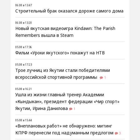
06.08 в 13:47
Строительный брак оказался дороже самого дома
06.08 в 13:20
Новый якутская видеоигра Kindawn: The Parish
Remembers вышла в Steam
05.08 в 17:36
Фильм «Уроки якутского» покажут на НТВ
05.08 в 17:23
Трое лучниц из Якутии стали победителями
всероссийской спортивной программы
1
05.08 в 16:21
Ушла из жизни главный тренер Академии
«Кындыкан», президент федерации «Чир спорт»
Якутии, Ирина Данилова
1
05.08 в 15:44
«Внеплановых работ» не обнаружено: митинг
КПРФ перенесли под надуманным предлогом
3