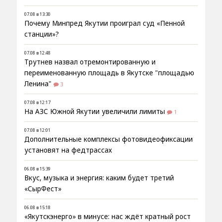
07.08 в 13:30
Почему Минпред Якутии проиграл суд «Пенной
станции»?
07.08 в 12:48
Трутнев назвал отремонтированную и
переименованную площадь в Якутске "площадью
Ленина"
3
07.08 в 12:17
На АЗС Южной Якутии увеличили лимиты
1
07.08 в 12:01
Дополнительные комплексы фотовидеофиксации
установят на федтрассах
06.08 в 15:39
Вкус, музыка и энергия: каким будет третий
«СырФест»
06.08 в 15:18
«Якутскэнерго» в минусе: нас ждёт кратный рост