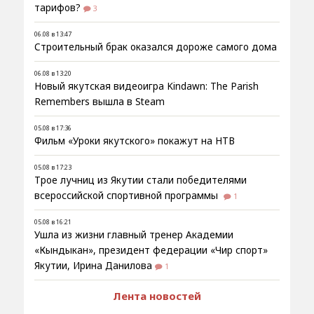
тарифов?
3
06.08 в 13:47
Строительный брак оказался дороже самого дома
06.08 в 13:20
Новый якутская видеоигра Kindawn: The Parish
Remembers вышла в Steam
05.08 в 17:36
Фильм «Уроки якутского» покажут на НТВ
05.08 в 17:23
Трое лучниц из Якутии стали победителями
всероссийской спортивной программы
1
05.08 в 16:21
Ушла из жизни главный тренер Академии
«Кындыкан», президент федерации «Чир спорт»
Якутии, Ирина Данилова
1
Лента новостей