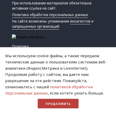
При использовании материалов обязательна
активная ссылка на сайт.
Политика обработки персональных данных
На сайте возможны упоминания
иноагентов
и
запрещенных организаций
Политика
Экономика
Мы используем cookie-файлы, а также передаем
Жизнь
технические данные о пользователях системам веб-
Происшествия
аналитики (ЯндексМетрика и Liveinternet).
Культура
Продолжая работу с сайтом, вы даете нам
Республика
разрешение на эти действия. Пожалуйста,
Криминал
ознакомьтесь с нашей
политикой обработки
Успех
персональных данных
, если хотите узнать больше.
Хватит это терпеть
ПРОДОЛЖИТЬ
Город