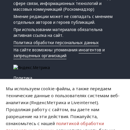
сфере связи, информационных технологий и
массовых коммуникаций (Роскомнадзор)
Мнение редакции может не совпадать с мнением
отдельных авторов и героев публикаций.
При использовании материалов обязательна
активная ссылка на сайт.
Политика обработки персональных данных
На сайте возможны упоминания
иноагентов
и
запрещенных организаций
Политика
Экономика
Мы используем cookie-файлы, а также передаем
Жизнь
технические данные о пользователях системам веб-
Происшествия
аналитики (ЯндексМетрика и Liveinternet).
Культура
Продолжая работу с сайтом, вы даете нам
Республика
разрешение на эти действия. Пожалуйста,
Криминал
ознакомьтесь с нашей
политикой обработки
Успех