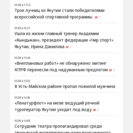
05.08 в 17:23
Трое лучниц из Якутии стали победителями
всероссийской спортивной программы
1
05.08 в 16:21
Ушла из жизни главный тренер Академии
«Кындыкан», президент федерации «Чир спорт»
Якутии, Ирина Данилова
1
05.08 в 15:44
«Внеплановых работ» не обнаружено: митинг
КПРФ перенесли под надуманным предлогом
3
05.08 в 15:02
В Усть-Майском районе пропал пожилой мужчина
05.08 в 14:46
«Ленатурфлот» на мели: ведущий речной
туроператор Якутии уходит под воду
2
05.08 в 14:08
Сотрудник театра пропагандировал среди
творческой интеллигенции идеи вооруженного