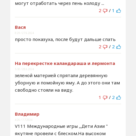
могут отработать через пень колоду ...
2
/
1
Вася
8:29 / 27.6.2024
просто показуха, после будут дальше спать
2
/
2
На перекрестке каландараша и лермонта
5:32 / 28.6.2024
зеленой материей спрятали деревянную
уборную и помойную яму. А до этого они там
свободно стояли на виду.
1
/
2
Владимир
4:26 / 7.7.2024
V111 Международные игры ,,Дети Азии "
якутяне провели с блеском.На высоком