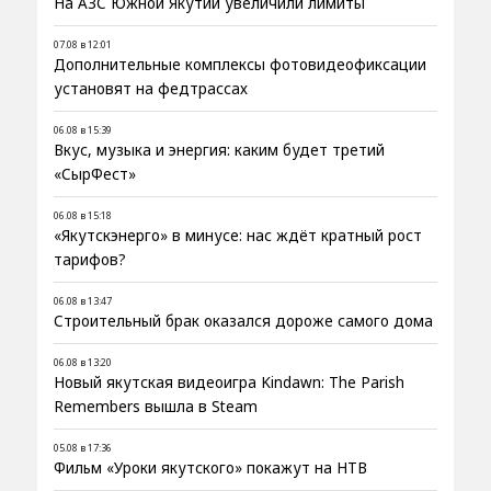
На АЗС Южной Якутии увеличили лимиты
07.08 в 12:01
Дополнительные комплексы фотовидеофиксации
установят на федтрассах
06.08 в 15:39
Вкус, музыка и энергия: каким будет третий
«СырФест»
06.08 в 15:18
«Якутскэнерго» в минусе: нас ждёт кратный рост
тарифов?
06.08 в 13:47
Строительный брак оказался дороже самого дома
06.08 в 13:20
Новый якутская видеоигра Kindawn: The Parish
Remembers вышла в Steam
05.08 в 17:36
Фильм «Уроки якутского» покажут на НТВ