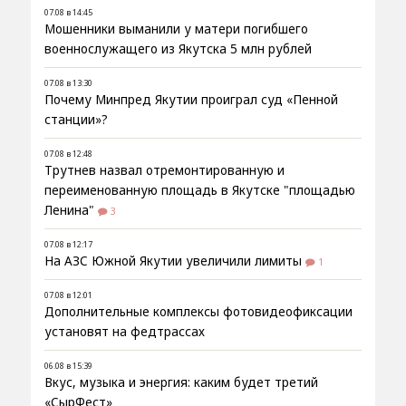
07.08 в 14:45
Мошенники выманили у матери погибшего
военнослужащего из Якутска 5 млн рублей
07.08 в 13:30
Почему Минпред Якутии проиграл суд «Пенной
станции»?
07.08 в 12:48
Трутнев назвал отремонтированную и
переименованную площадь в Якутске "площадью
Ленина"
3
07.08 в 12:17
На АЗС Южной Якутии увеличили лимиты
1
07.08 в 12:01
Дополнительные комплексы фотовидеофиксации
установят на федтрассах
06.08 в 15:39
Вкус, музыка и энергия: каким будет третий
«СырФест»