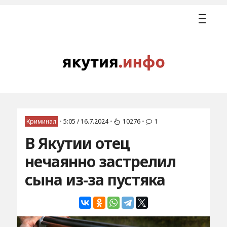
Криминал
•
5:05 / 16.7.2024
•
10276
•
1
В Якутии отец
нечаянно застрелил
сына из-за пустяка