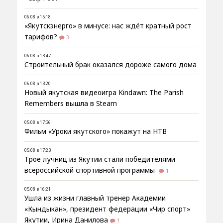
06.08 в 15:18
«Якутскэнерго» в минусе: нас ждёт кратный рост
тарифов?
3
06.08 в 13:47
Строительный брак оказался дороже самого дома
06.08 в 13:20
Новый якутская видеоигра Kindawn: The Parish
Remembers вышла в Steam
05.08 в 17:36
Фильм «Уроки якутского» покажут на НТВ
05.08 в 17:23
Трое лучниц из Якутии стали победителями
всероссийской спортивной программы
1
05.08 в 16:21
Ушла из жизни главный тренер Академии
«Кындыкан», президент федерации «Чир спорт»
Якутии, Ирина Данилова
1