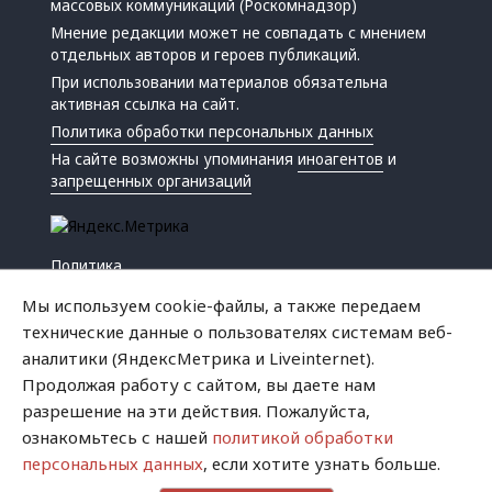
массовых коммуникаций (Роскомнадзор)
Мнение редакции может не совпадать с мнением
отдельных авторов и героев публикаций.
При использовании материалов обязательна
активная ссылка на сайт.
Политика обработки персональных данных
На сайте возможны упоминания
иноагентов
и
запрещенных организаций
Политика
Экономика
Мы используем cookie-файлы, а также передаем
Жизнь
технические данные о пользователях системам веб-
Происшествия
аналитики (ЯндексМетрика и Liveinternet).
Культура
Продолжая работу с сайтом, вы даете нам
Республика
разрешение на эти действия. Пожалуйста,
Криминал
ознакомьтесь с нашей
политикой обработки
Успех
персональных данных
, если хотите узнать больше.
Хватит это терпеть