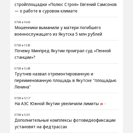
стройплощадки «Полюс Строя» Евгений Самсонов
— о работе в суровом климате
07.08 в 14:45
Мошенники выманили у матери погибшего
военнослужащего из Якутска 5 млн рублей
07.08 в 13:30
Почему Минпред Якутии проиграл суд «Пенной
станции»?
07.08 в 12:48
Трутнев назвал отремонтированную и
переименованную площадь в Якутске "площадью
Ленина"
07.08 в 12:17
На АЗС Южной Якутии увеличили лимиты
1
07.08 в 12:01
Дополнительные комплексы фотовидеофиксации
установят на федтрассах