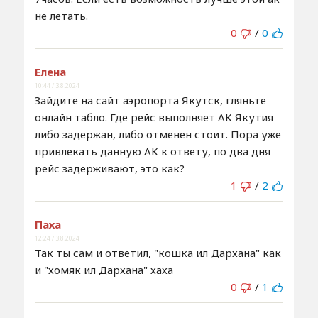
не летать.
0
/
0
Елена
10:44 / 3.8.2024
Зайдите на сайт аэропорта Якутск, гляньте
онлайн табло. Где рейс выполняет АК Якутия
либо задержан, либо отменен стоит. Пора уже
привлекать данную АК к ответу, по два дня
рейс задерживают, это как?
1
/
2
Паха
12:24 / 3.8.2024
Так ты сам и ответил, "кошка ил Дархана" как
и "хомяк ил Дархана" хаха
0
/
1