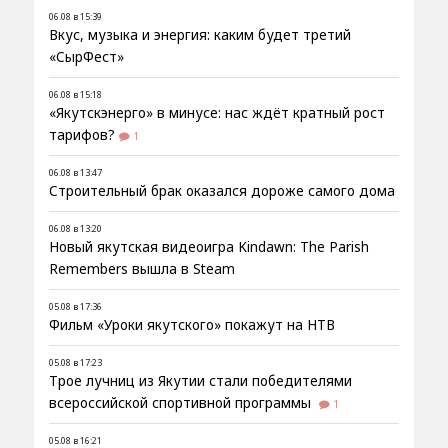
06.08 в 15:39
Вкус, музыка и энергия: каким будет третий
«СырФест»
06.08 в 15:18
«Якутскэнерго» в минусе: нас ждёт кратный рост
тарифов?
1
06.08 в 13:47
Строительный брак оказался дороже самого дома
06.08 в 13:20
Новый якутская видеоигра Kindawn: The Parish
Remembers вышла в Steam
05.08 в 17:36
Фильм «Уроки якутского» покажут на НТВ
05.08 в 17:23
Трое лучниц из Якутии стали победителями
всероссийской спортивной программы
1
05.08 в 16:21