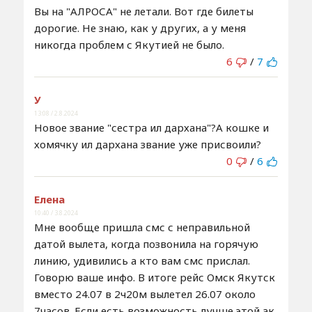
Вы на "АЛРОСА" не летали. Вот где билеты
дорогие. Не знаю, как у других, а у меня
никогда проблем с Якутией не было.
6
/
7
У
13:08 / 2.8.2024
Новое звание "сестра ил дархана"?А кошке и
хомячку ил дархана звание уже присвоили?
0
/
6
Елена
10:40 / 3.8.2024
Мне вообще пришла смс с неправильной
датой вылета, когда позвонила на горячую
линию, удивились а кто вам смс прислал.
Говорю ваше инфо. В итоге рейс Омск Якутск
вместо 24.07 в 2ч20м вылетел 26.07 около
7часов. Если есть возможность лучше этой ак