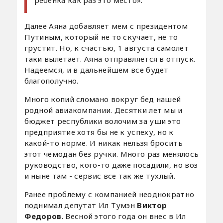
ребенка как раз это место».
Далее Аяна добавляет мем с президентом
Путиным, который не то скучает, не то
грустит. Но, к счастью, 1 августа самолет
таки вылетает. Аяна отправляется в отпуск.
Надеемся, и в дальнейшем все будет
благополучно.
Много копий сломано вокруг бед нашей
родной авиакомпании. Десятки лет мы и
бюджет республики волочим за уши это
предприятие хотя бы не к успеху, но к
какой-то норме. И никак нельзя бросить
этот чемодан без ручки. Много раз менялось
руководство, кого-то даже посадили, но воз
и ныне там - сервис все так же тухлый.
Ранее проблему с компанией неоднократно
поднимал депутат Ил Тумэн
Виктор
Федоров
. Весной этого года он внес в Ил