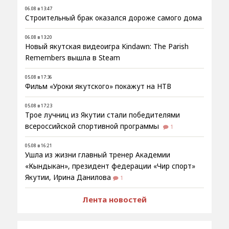
06.08 в 13:47
Строительный брак оказался дороже самого дома
06.08 в 13:20
Новый якутская видеоигра Kindawn: The Parish
Remembers вышла в Steam
05.08 в 17:36
Фильм «Уроки якутского» покажут на НТВ
05.08 в 17:23
Трое лучниц из Якутии стали победителями
всероссийской спортивной программы
1
05.08 в 16:21
Ушла из жизни главный тренер Академии
«Кындыкан», президент федерации «Чир спорт»
Якутии, Ирина Данилова
1
Лента новостей