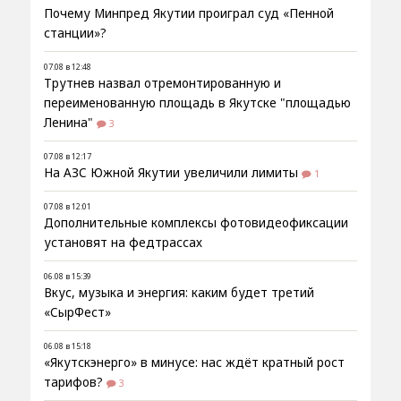
Почему Минпред Якутии проиграл суд «Пенной
станции»?
07.08 в 12:48
Трутнев назвал отремонтированную и
переименованную площадь в Якутске "площадью
Ленина"
3
07.08 в 12:17
На АЗС Южной Якутии увеличили лимиты
1
07.08 в 12:01
Дополнительные комплексы фотовидеофиксации
установят на федтрассах
06.08 в 15:39
Вкус, музыка и энергия: каким будет третий
«СырФест»
06.08 в 15:18
«Якутскэнерго» в минусе: нас ждёт кратный рост
тарифов?
3