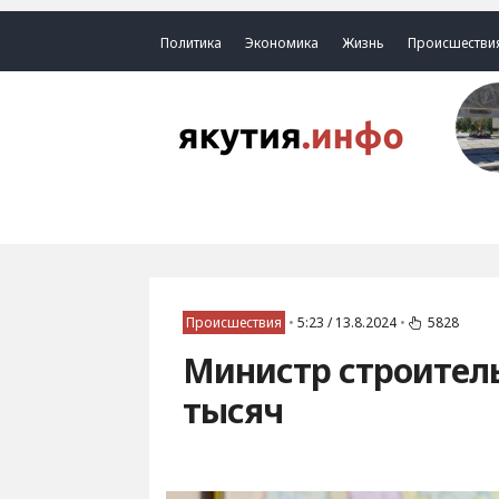
Политика
Экономика
Жизнь
Происшестви
Происшествия
•
5:23 / 13.8.2024
•
5828
Министр строитель
тысяч