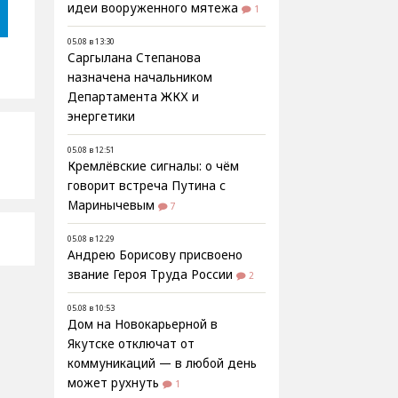
идеи вооруженного мятежа
1
05.08 в 13:30
Саргылана Степанова
назначена начальником
Департамента ЖКХ и
энергетики
05.08 в 12:51
Кремлёвские сигналы: о чём
говорит встреча Путина с
Маринычевым
7
05.08 в 12:29
Андрею Борисову присвоено
звание Героя Труда России
2
05.08 в 10:53
Дом на Новокарьерной в
Якутске отключат от
коммуникаций — в любой день
может рухнуть
1