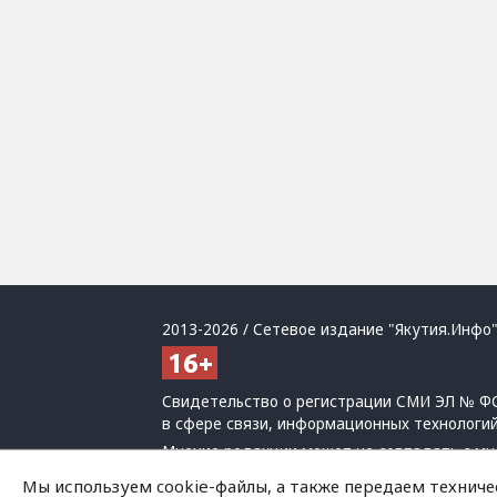
2013-2026 / Сетевое издание "Якутия.Инфо"
Свидетельство о регистрации СМИ ЭЛ № ФС
в сфере связи, информационных технологи
Мнение редакции может не совпадать с мн
При использовании материалов обязательна
Мы используем cookie-файлы, а также передаем техниче