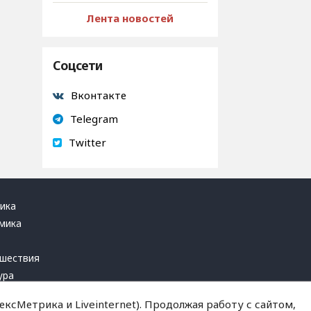
Лента новостей
Соцсети
Вконтакте
Telegram
Twitter
ика
мика
ь
шествия
ура
блика
ксМетрика и Liveinternet). Продолжая работу с сайтом,
инал