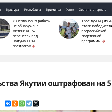
я
Культура
Республика
Криминал
Успех
Хватит это терпеть
«Внеплановых работ»
Трое лучниц из Якутии
не обнаружено:
стали победител
митинг КПРФ
всероссийской
перенесли под
спортивной
надуманным
программы
предлогом
ства Якутии оштрафован на 5