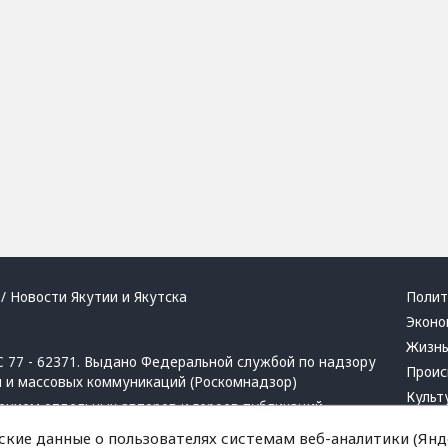
/ Новости Якутии и Якутска
Полит
Эконо
Жизн
 77 - 62371. Выдано Федеральной службой по надзору
Проис
й и массовых коммуникаций (Роскомнадзор)
Культ
ением отдельных авторов и героев публикаций.
Респу
 активная ссылка на сайт.
ские данные о пользователях системам веб-аналитики (Янде
Крим