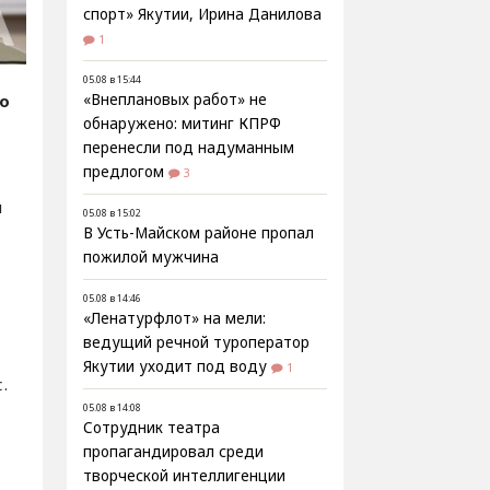
спорт» Якутии, Ирина Данилова
1
05.08 в 15:44
fo
«Внеплановых работ» не
обнаружено: митинг КПРФ
перенесли под надуманным
предлогом
3
н
05.08 в 15:02
В Усть-Майском районе пропал
пожилой мужчина
05.08 в 14:46
«Ленатурфлот» на мели:
ведущий речной туроператор
Якутии уходит под воду
1
.
05.08 в 14:08
Сотрудник театра
пропагандировал среди
творческой интеллигенции