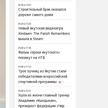
06.08 в 13:47
Строительный брак оказался
дороже самого дома
06.08 в 13:20
Новый якутская видеоигра
Kindawn: The Parish Remembers
вышла в Steam
05.08 в 17:36
Фильм «Уроки якутского»
покажут на НТВ
05.08 в 17:23
Трое лучниц из Якутии стали
победителями всероссийской
спортивной программы
1
05.08 в 16:21
Ушла из жизни главный тренер
Академии «Кындыкан»,
президент федерации «Чир