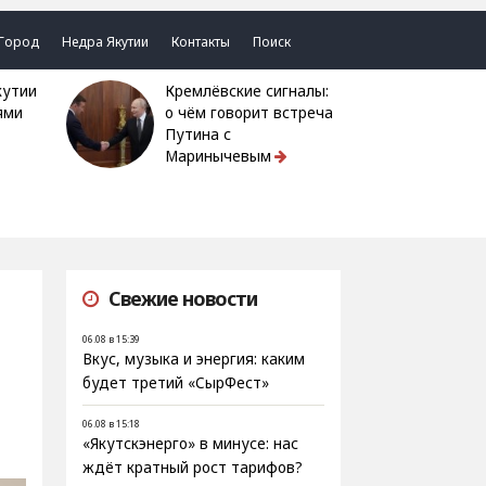
Город
Недра Якутии
Контакты
Поиск
Кремлёвские сигналы:
ями
о чём говорит встреча
Путина с
Маринычевым
Свежие новости
06.08 в 15:39
Вкус, музыка и энергия: каким
будет третий «СырФест»
06.08 в 15:18
«Якутскэнерго» в минусе: нас
ждёт кратный рост тарифов?