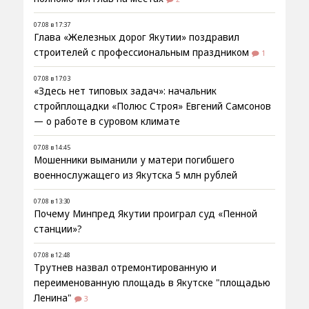
07.08 в 17:37
Глава «Железных дорог Якутии» поздравил
строителей с профессиональным праздником
1
07.08 в 17:03
«Здесь нет типовых задач»: начальник
стройплощадки «Полюс Строя» Евгений Самсонов
— о работе в суровом климате
07.08 в 14:45
Мошенники выманили у матери погибшего
военнослужащего из Якутска 5 млн рублей
07.08 в 13:30
Почему Минпред Якутии проиграл суд «Пенной
станции»?
07.08 в 12:48
Трутнев назвал отремонтированную и
переименованную площадь в Якутске "площадью
Ленина"
3