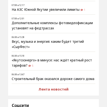
07.08 в 12:17
На АЗС Южной Якутии увеличили лимиты
1
07.08 в 12:01
Дополнительные комплексы фотовидеофиксации
установят на федтрассах
06.08 в 15:39
Вкус, музыка и энергия: каким будет третий
«СырФест»
06.08 в 15:18
«Якутскэнерго» в минусе: нас ждёт кратный рост
тарифов?
5
06.08 в 13:47
Строительный брак оказался дороже самого дома
Лента новостей
Соцсети